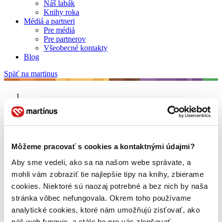
Náš labák
Knihy roka
Médiá a partneri
Pre médiá
Pre partnerov
Všeobecné kontakty
Blog
Späť na martinus
Martinus blog
Ľudmila Petruševská
Môžeme pracovať s cookies a kontaktnými údajmi?
Aby sme vedeli, ako sa na našom webe správate, a
O nás
Náš príbeh
mohli vám zobraziť tie najlepšie tipy na knihy, zbierame
Náš zmysel
cookies. Niektoré sú naozaj potrebné a bez nich by naša
Galéria Martinusu
stránka vôbec nefungovala. Okrem toho používame
Zodpovednosť
Sme B Corp
analytické cookies, ktoré nám umožňujú zisťovať, ako
Pomáhame ďalej
náš web funguje, a stále ho pre vás zlepšovať.