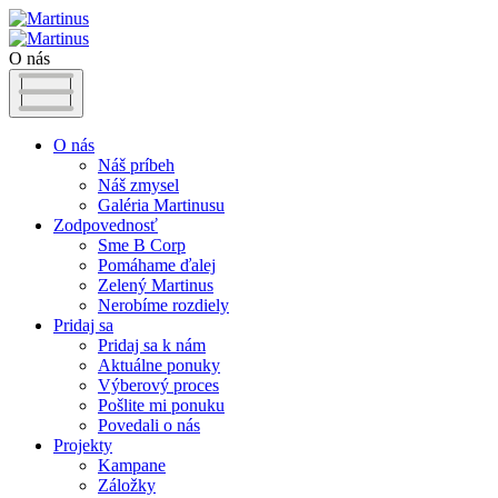
O nás
O nás
Náš príbeh
Náš zmysel
Galéria Martinusu
Zodpovednosť
Sme B Corp
Pomáhame ďalej
Zelený Martinus
Nerobíme rozdiely
Pridaj sa
Pridaj sa k nám
Aktuálne ponuky
Výberový proces
Pošlite mi ponuku
Povedali o nás
Projekty
Kampane
Záložky