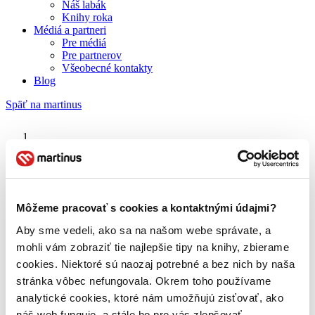
Náš labák
Knihy roka
Médiá a partneri
Pre médiá
Pre partnerov
Všeobecné kontakty
Blog
Späť na martinus
Martinus blog
Ľudo Ondrejov
Môžeme pracovať s cookies a kontaktnými údajmi?
Aby sme vedeli, ako sa na našom webe správate, a
O nás
Náš príbeh
mohli vám zobraziť tie najlepšie tipy na knihy, zbierame
Náš zmysel
cookies. Niektoré sú naozaj potrebné a bez nich by naša
Galéria Martinusu
stránka vôbec nefungovala. Okrem toho používame
Zodpovednosť
Sme B Corp
analytické cookies, ktoré nám umožňujú zisťovať, ako
Pomáhame ďalej
náš web funguje, a stále ho pre vás zlepšovať.