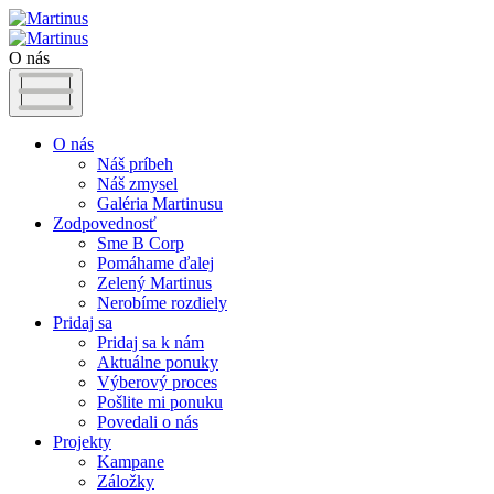
O nás
O nás
Náš príbeh
Náš zmysel
Galéria Martinusu
Zodpovednosť
Sme B Corp
Pomáhame ďalej
Zelený Martinus
Nerobíme rozdiely
Pridaj sa
Pridaj sa k nám
Aktuálne ponuky
Výberový proces
Pošlite mi ponuku
Povedali o nás
Projekty
Kampane
Záložky