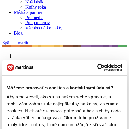
Náš labák
Knihy roka
Médiá a partneri
Pre médiá
Pre partnerov
Všeobecné kontakty
Blog
Späť na martinus
Martinus blog
M.A. Bulgakov
Môžeme pracovať s cookies a kontaktnými údajmi?
O nás
Aby sme vedeli, ako sa na našom webe správate, a
Náš príbeh
mohli vám zobraziť tie najlepšie tipy na knihy, zbierame
Náš zmysel
Galéria Martinusu
cookies. Niektoré sú naozaj potrebné a bez nich by naša
Zodpovednosť
stránka vôbec nefungovala. Okrem toho používame
Sme B Corp
analytické cookies, ktoré nám umožňujú zisťovať, ako
Pomáhame ďalej