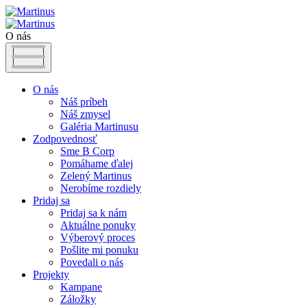
O nás
O nás
Náš príbeh
Náš zmysel
Galéria Martinusu
Zodpovednosť
Sme B Corp
Pomáhame ďalej
Zelený Martinus
Nerobíme rozdiely
Pridaj sa
Pridaj sa k nám
Aktuálne ponuky
Výberový proces
Pošlite mi ponuku
Povedali o nás
Projekty
Kampane
Záložky