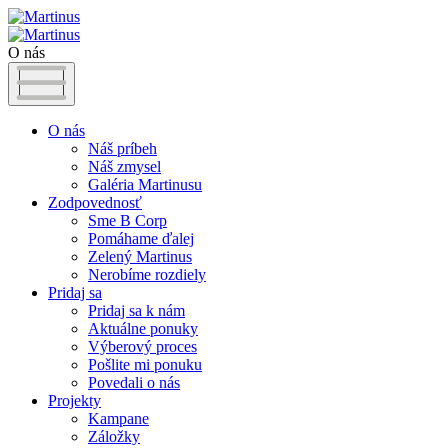
O nás
O nás
Náš príbeh
Náš zmysel
Galéria Martinusu
Zodpovednosť
Sme B Corp
Pomáhame ďalej
Zelený Martinus
Nerobíme rozdiely
Pridaj sa
Pridaj sa k nám
Aktuálne ponuky
Výberový proces
Pošlite mi ponuku
Povedali o nás
Projekty
Kampane
Záložky