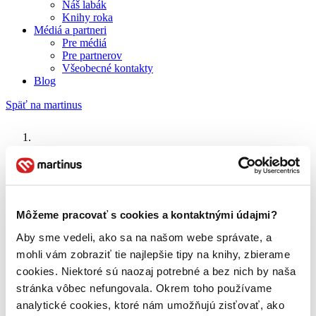
Náš labák
Knihy roka
Médiá a partneri
Pre médiá
Pre partnerov
Všeobecné kontakty
Blog
Späť na martinus
Martinus blog
M.L.O.K. Scamander
Môžeme pracovať s cookies a kontaktnými údajmi?
O nás
Aby sme vedeli, ako sa na našom webe správate, a
Náš príbeh
mohli vám zobraziť tie najlepšie tipy na knihy, zbierame
Náš zmysel
Galéria Martinusu
cookies. Niektoré sú naozaj potrebné a bez nich by naša
Zodpovednosť
stránka vôbec nefungovala. Okrem toho používame
Sme B Corp
analytické cookies, ktoré nám umožňujú zisťovať, ako
Pomáhame ďalej