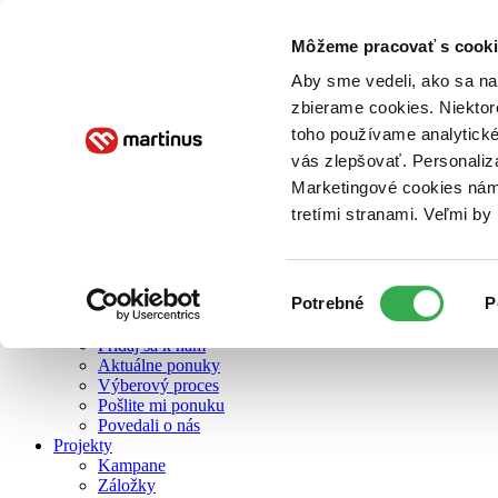
Môžeme pracovať s cooki
O nás
Aby sme vedeli, ako sa na 
zbierame cookies. Niektor
toho používame analytické
O nás
vás zlepšovať. Personaliz
Náš príbeh
Náš zmysel
Marketingové cookies nám 
Galéria Martinusu
tretími stranami. Veľmi b
Zodpovednosť
Sme B Corp
Pomáhame ďalej
Zelený Martinus
Výber
Potrebné
P
Nerobíme rozdiely
súhlasu
Pridaj sa
Pridaj sa k nám
Aktuálne ponuky
Výberový proces
Pošlite mi ponuku
Povedali o nás
Projekty
Kampane
Záložky