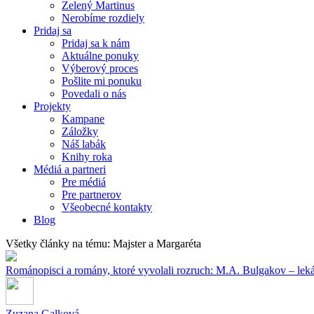
Zelený Martinus
Nerobíme rozdiely
Pridaj sa
Pridaj sa k nám
Aktuálne ponuky
Výberový proces
Pošlite mi ponuku
Povedali o nás
Projekty
Kampane
Záložky
Náš labák
Knihy roka
Médiá a partneri
Pre médiá
Pre partnerov
Všeobecné kontakty
Blog
Všetky články na tému: Majster a Margaréta
Románopisci a romány, ktoré vyvolali rozruch: M.A. Bulgakov – leká
Zuzana Galková