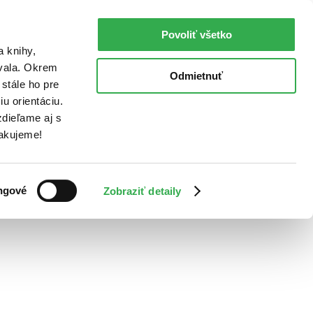
Povoliť všetko
a knihy,
ovala. Okrem
Odmietnuť
stále ho pre
u orientáciu.
dieľame aj s
Ďakujeme!
ngové
Zobraziť detaily