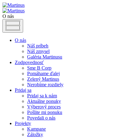
O nás
O nás
Náš príbeh
Náš zmysel
Galéria Martinusu
Zodpovednosť
Sme B Corp
Pomáhame ďalej
Zelený Martinus
Nerobíme rozdiely
Pridaj sa
Pridaj sa k nám
Aktuálne ponuky
Výberový proces
Pošlite mi ponuku
Povedali o nás
Projekty
Kampane
Záložky