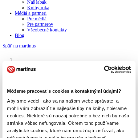
Náš labák
Knihy roka
Médiá a partneri
Pre médiá
Pre partnerov
Všeobecné kontakty
Blog
Späť na martinus
Martinus blog
Majstrovský plán
Môžeme pracovať s cookies a kontaktnými údajmi?
Aby sme vedeli, ako sa na našom webe správate, a
O nás
Náš príbeh
mohli vám zobraziť tie najlepšie tipy na knihy, zbierame
Náš zmysel
cookies. Niektoré sú naozaj potrebné a bez nich by naša
Galéria Martinusu
stránka vôbec nefungovala. Okrem toho používame
Zodpovednosť
Sme B Corp
analytické cookies, ktoré nám umožňujú zisťovať, ako
Pomáhame ďalej
náš web funguje, a stále ho pre vás zlepšovať.