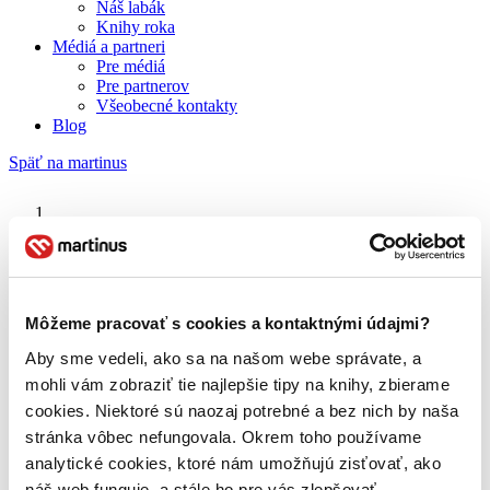
Náš labák
Knihy roka
Médiá a partneri
Pre médiá
Pre partnerov
Všeobecné kontakty
Blog
Späť na martinus
Martinus blog
Manhattan
Môžeme pracovať s cookies a kontaktnými údajmi?
Aby sme vedeli, ako sa na našom webe správate, a
O nás
Náš príbeh
mohli vám zobraziť tie najlepšie tipy na knihy, zbierame
Náš zmysel
cookies. Niektoré sú naozaj potrebné a bez nich by naša
Galéria Martinusu
stránka vôbec nefungovala. Okrem toho používame
Zodpovednosť
Sme B Corp
analytické cookies, ktoré nám umožňujú zisťovať, ako
Pomáhame ďalej
náš web funguje, a stále ho pre vás zlepšovať.