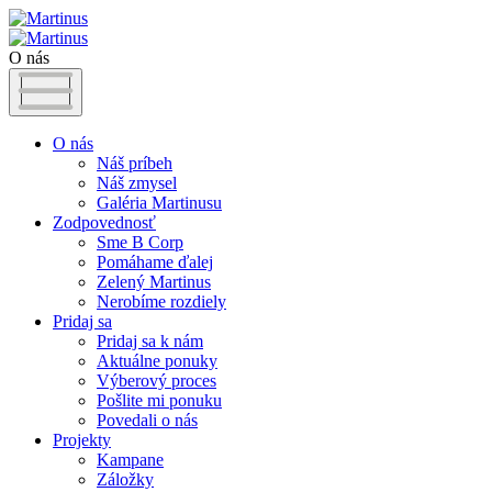
O nás
O nás
Náš príbeh
Náš zmysel
Galéria Martinusu
Zodpovednosť
Sme B Corp
Pomáhame ďalej
Zelený Martinus
Nerobíme rozdiely
Pridaj sa
Pridaj sa k nám
Aktuálne ponuky
Výberový proces
Pošlite mi ponuku
Povedali o nás
Projekty
Kampane
Záložky