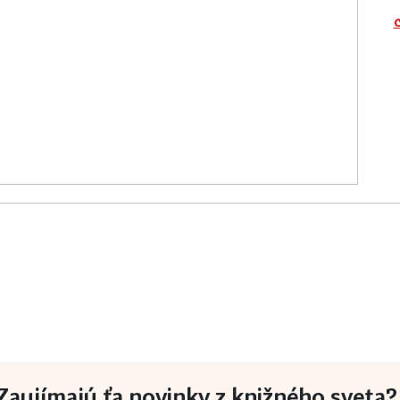
Zaujímajú ťa novinky z knižného sveta? 