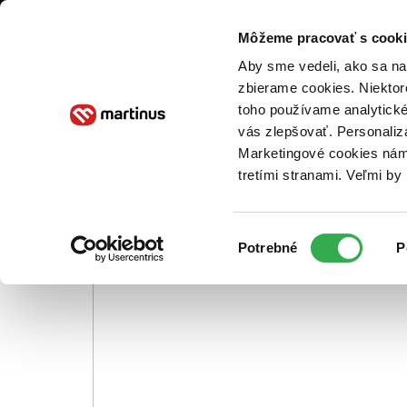
O NÁS
Môžeme pracovať s cooki
Všetky
Aby sme vedeli, ako sa na 
zbierame cookies. Niektor
Martinus blog
Martin Hollý
toho používame analytické
vás zlepšovať. Personaliz
Marketingové cookies nám 
tretími stranami. Veľmi b
Výber
Potrebné
P
súhlasu