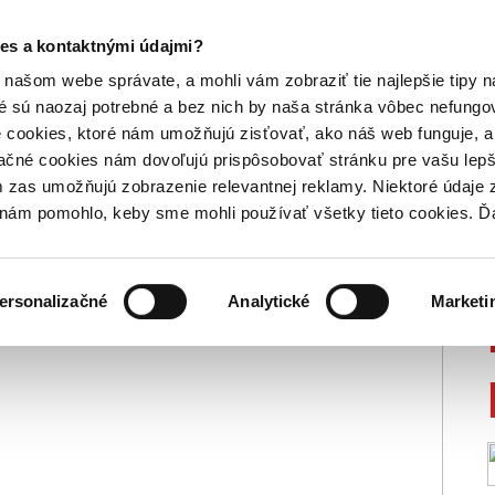
ZODPOVEDNOSŤ
PRIDAJ SA
PROJEKTY
MÉDIÁ A PARTNE
es a kontaktnými údajmi?
 články na tému: Marti
našom webe správate, a mohli vám zobraziť tie najlepšie tipy n
é sú naozaj potrebné a bez nich by naša stránka vôbec nefung
 cookies, ktoré nám umožňujú zisťovať, ako náš web funguje, a 
ačné cookies nám dovoľujú prispôsobovať stránku pre vašu lepši
zas umožňujú zobrazenie relevantnej reklamy. Niektoré údaje z
y nám pomohlo, keby sme mohli používať všetky tieto cookies. 
ersonalizačné
Analytické
Marketi