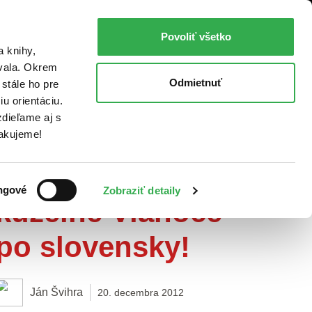
RI
BLOG
SPÄŤ NA MARTINUS
Povoliť všetko
n Hollý
a knihy,
ovala. Okrem
Odmietnuť
stále ho pre
u orientáciu.
dieľame aj s
DVD tipy:
Ďakujeme!
Spravte si
ngové
Zobraziť detaily
kúzelné Vianoce
po slovensky!
Ján Švihra
20. decembra 2012