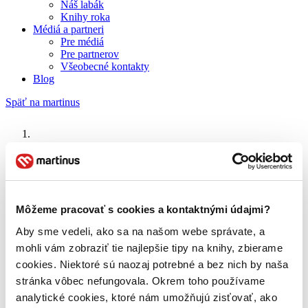
Náš labák
Knihy roka
Médiá a partneri
Pre médiá
Pre partnerov
Všeobecné kontakty
Blog
Späť na martinus
Martinus blog
Master & Commander: Odvrátená strana sveta
Môžeme pracovať s cookies a kontaktnými údajmi?
O nás
Aby sme vedeli, ako sa na našom webe správate, a
Náš príbeh
mohli vám zobraziť tie najlepšie tipy na knihy, zbierame
Náš zmysel
Galéria Martinusu
cookies. Niektoré sú naozaj potrebné a bez nich by naša
Zodpovednosť
stránka vôbec nefungovala. Okrem toho používame
Sme B Corp
analytické cookies, ktoré nám umožňujú zisťovať, ako
Pomáhame ďalej