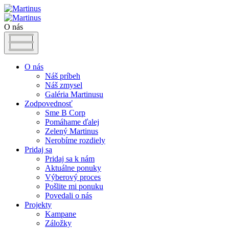
O nás
O nás
Náš príbeh
Náš zmysel
Galéria Martinusu
Zodpovednosť
Sme B Corp
Pomáhame ďalej
Zelený Martinus
Nerobíme rozdiely
Pridaj sa
Pridaj sa k nám
Aktuálne ponuky
Výberový proces
Pošlite mi ponuku
Povedali o nás
Projekty
Kampane
Záložky