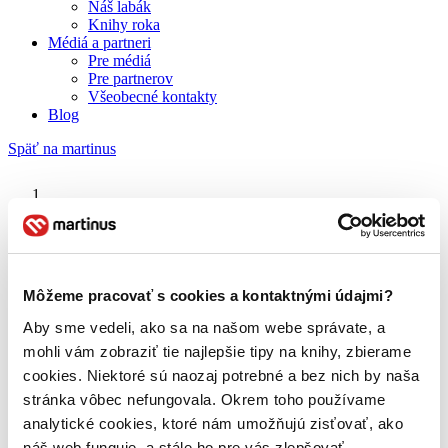
Náš labák
Knihy roka
Médiá a partneri
Pre médiá
Pre partnerov
Všeobecné kontakty
Blog
Späť na martinus
Martinus blog
Maturiťák
Môžeme pracovať s cookies a kontaktnými údajmi?
Aby sme vedeli, ako sa na našom webe správate, a
O nás
Náš príbeh
mohli vám zobraziť tie najlepšie tipy na knihy, zbierame
Náš zmysel
cookies. Niektoré sú naozaj potrebné a bez nich by naša
Galéria Martinusu
stránka vôbec nefungovala. Okrem toho používame
Zodpovednosť
Sme B Corp
analytické cookies, ktoré nám umožňujú zisťovať, ako
Pomáhame ďalej
náš web funguje, a stále ho pre vás zlepšovať.