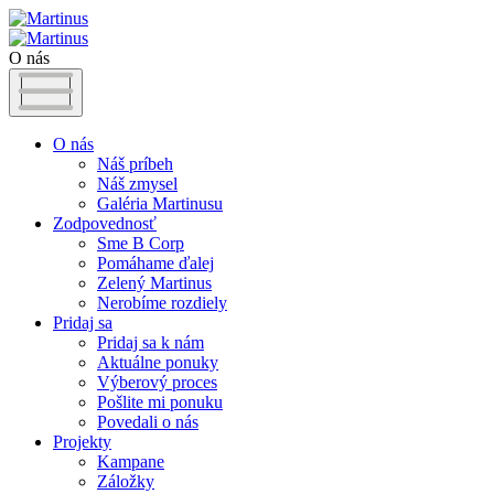
O nás
O nás
Náš príbeh
Náš zmysel
Galéria Martinusu
Zodpovednosť
Sme B Corp
Pomáhame ďalej
Zelený Martinus
Nerobíme rozdiely
Pridaj sa
Pridaj sa k nám
Aktuálne ponuky
Výberový proces
Pošlite mi ponuku
Povedali o nás
Projekty
Kampane
Záložky