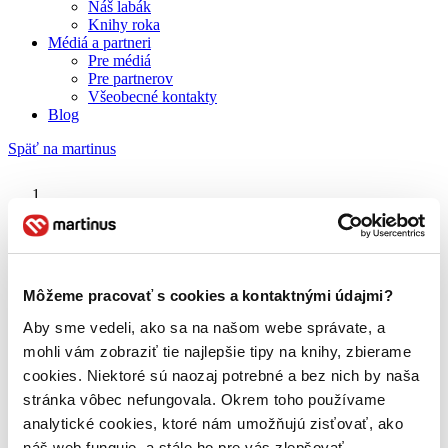
Náš labák
Knihy roka
Médiá a partneri
Pre médiá
Pre partnerov
Všeobecné kontakty
Blog
Späť na martinus
Martinus blog
Mawer Simon
Môžeme pracovať s cookies a kontaktnými údajmi?
Aby sme vedeli, ako sa na našom webe správate, a
O nás
Náš príbeh
mohli vám zobraziť tie najlepšie tipy na knihy, zbierame
Náš zmysel
cookies. Niektoré sú naozaj potrebné a bez nich by naša
Galéria Martinusu
stránka vôbec nefungovala. Okrem toho používame
Zodpovednosť
Sme B Corp
analytické cookies, ktoré nám umožňujú zisťovať, ako
Pomáhame ďalej
náš web funguje, a stále ho pre vás zlepšovať.