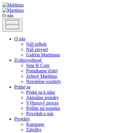
O nás
O nás
Náš príbeh
Náš zmysel
Galéria Martinusu
Zodpovednosť
Sme B Corp
Pomáhame ďalej
Zelený Martinus
Nerobíme rozdiely
Pridaj sa
Pridaj sa k nám
Aktuálne ponuky
Výberový proces
Pošlite mi ponuku
Povedali o nás
Projekty
Kampane
Záložky