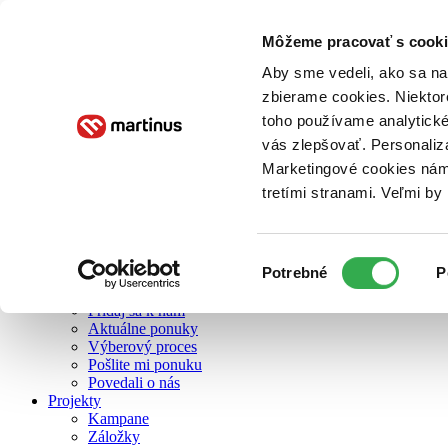
Môžeme pracovať s cooki
O nás
Aby sme vedeli, ako sa na 
zbierame cookies. Niektor
toho používame analytické
O nás
vás zlepšovať. Personaliz
Náš príbeh
Náš zmysel
Marketingové cookies nám 
Galéria Martinusu
tretími stranami. Veľmi b
Zodpovednosť
Sme B Corp
Pomáhame ďalej
Zelený Martinus
Výber
Potrebné
P
Nerobíme rozdiely
súhlasu
Pridaj sa
Pridaj sa k nám
Aktuálne ponuky
Výberový proces
Pošlite mi ponuku
Povedali o nás
Projekty
Kampane
Záložky