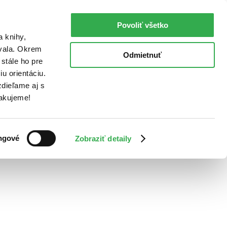
Povoliť všetko
a knihy,
ovala. Okrem
Odmietnuť
stále ho pre
u orientáciu.
dieľame aj s
Ďakujeme!
ngové
Zobraziť detaily