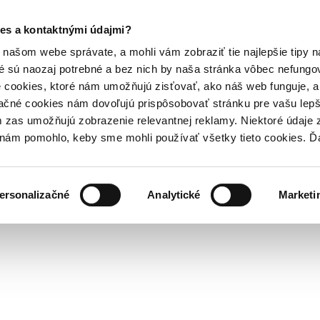
es a kontaktnými údajmi?
našom webe správate, a mohli vám zobraziť tie najlepšie tipy n
é sú naozaj potrebné a bez nich by naša stránka vôbec nefung
 cookies, ktoré nám umožňujú zisťovať, ako náš web funguje, a 
ačné cookies nám dovoľujú prispôsobovať stránku pre vašu lepši
zas umožňujú zobrazenie relevantnej reklamy. Niektoré údaje z
y nám pomohlo, keby sme mohli používať všetky tieto cookies. 
ersonalizačné
Analytické
Marketi