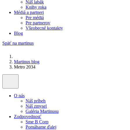
Náš labák
Knihy roka
Médiá a partneri
Pre médiá
Pre partnerov
Všeobecné kontakty
Blog
Späť na martinus
Martinus blog
Metro 2034
O nás
Náš príbeh
Náš zmysel
Galéria Martinusu
Zodpovednosť
Sme B Corp
Pomáhame ďalej