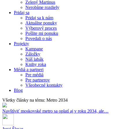
Zelený Martinus
Nerobíme rozdiely
Pridaj sa
Pridaj sa k nám
Aktuálne ponuky
Výberový proces
Pošlite mi ponuku
Povedali o nás
Projekty
Kampane
Záložky
Náš labák
Knihy roka
Médiá a partneri
Pre médiá
Pre partnerov
Všeobecné kontakty
Blog
Všetky články na tému: Metro 2034
Navštíviť moskovské metro sa oplatí aj v roku 2034, ale…
Juraj Šlesar