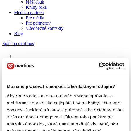
Náš labák
Knihy roka
Médiá a partneri
Pre médiá
Pre partnerov
Všeobecné kontakty
Blog
Späť na martinus
Martinus blog
Michal Ajvaz
Môžeme pracovať s cookies a kontaktnými údajmi?
Aby sme vedeli, ako sa na našom webe správate, a
O nás
Náš príbeh
mohli vám zobraziť tie najlepšie tipy na knihy, zbierame
Náš zmysel
cookies. Niektoré sú naozaj potrebné a bez nich by naša
Galéria Martinusu
stránka vôbec nefungovala. Okrem toho používame
Zodpovednosť
Sme B Corp
analytické cookies, ktoré nám umožňujú zisťovať, ako
Pomáhame ďalej
náš web funguje, a stále ho pre vás zlepšovať.