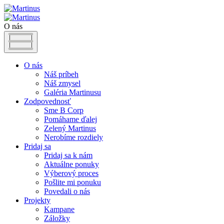
O nás
O nás
Náš príbeh
Náš zmysel
Galéria Martinusu
Zodpovednosť
Sme B Corp
Pomáhame ďalej
Zelený Martinus
Nerobíme rozdiely
Pridaj sa
Pridaj sa k nám
Aktuálne ponuky
Výberový proces
Pošlite mi ponuku
Povedali o nás
Projekty
Kampane
Záložky