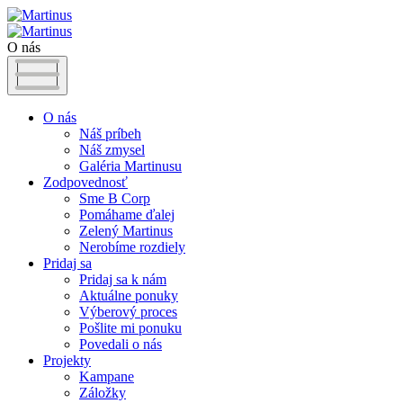
O nás
O nás
Náš príbeh
Náš zmysel
Galéria Martinusu
Zodpovednosť
Sme B Corp
Pomáhame ďalej
Zelený Martinus
Nerobíme rozdiely
Pridaj sa
Pridaj sa k nám
Aktuálne ponuky
Výberový proces
Pošlite mi ponuku
Povedali o nás
Projekty
Kampane
Záložky