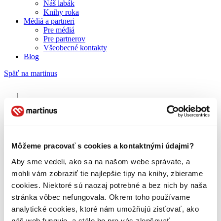
Náš labák
Knihy roka
Médiá a partneri
Pre médiá
Pre partnerov
Všeobecné kontakty
Blog
Späť na martinus
Martinus blog
Mickey a Donald na farme
Môžeme pracovať s cookies a kontaktnými údajmi?
Aby sme vedeli, ako sa na našom webe správate, a
O nás
Náš príbeh
mohli vám zobraziť tie najlepšie tipy na knihy, zbierame
Náš zmysel
cookies. Niektoré sú naozaj potrebné a bez nich by naša
Galéria Martinusu
stránka vôbec nefungovala. Okrem toho používame
Zodpovednosť
Sme B Corp
analytické cookies, ktoré nám umožňujú zisťovať, ako
Pomáhame ďalej
náš web funguje, a stále ho pre vás zlepšovať.