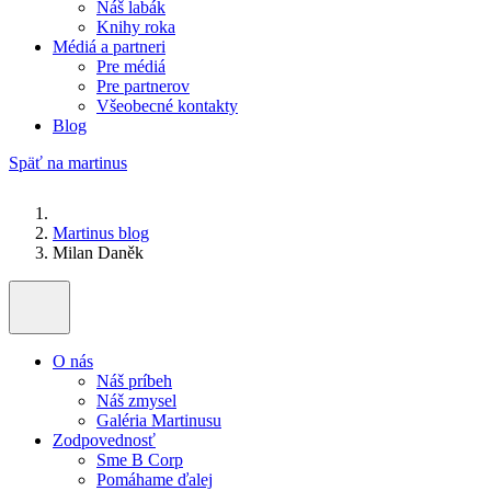
Náš labák
Knihy roka
Médiá a partneri
Pre médiá
Pre partnerov
Všeobecné kontakty
Blog
Späť na martinus
Martinus blog
Milan Daněk
O nás
Náš príbeh
Náš zmysel
Galéria Martinusu
Zodpovednosť
Sme B Corp
Pomáhame ďalej