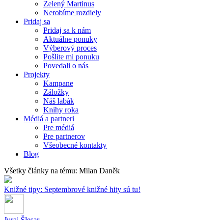
Zelený Martinus
Nerobíme rozdiely
Pridaj sa
Pridaj sa k nám
Aktuálne ponuky
Výberový proces
Pošlite mi ponuku
Povedali o nás
Projekty
Kampane
Záložky
Náš labák
Knihy roka
Médiá a partneri
Pre médiá
Pre partnerov
Všeobecné kontakty
Blog
Všetky články na tému: Milan Daněk
Knižné tipy: Septembrové knižné hity sú tu!
Juraj Šlesar