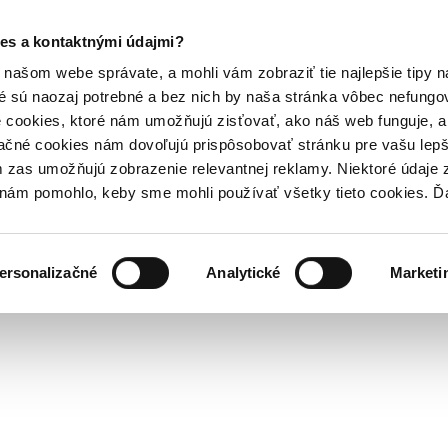
es a kontaktnými údajmi?
našom webe správate, a mohli vám zobraziť tie najlepšie tipy n
é sú naozaj potrebné a bez nich by naša stránka vôbec nefung
 cookies, ktoré nám umožňujú zisťovať, ako náš web funguje, a 
ačné cookies nám dovoľujú prispôsobovať stránku pre vašu lepši
zas umožňujú zobrazenie relevantnej reklamy. Niektoré údaje z
y nám pomohlo, keby sme mohli používať všetky tieto cookies. 
ersonalizačné
Analytické
Marketi