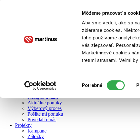
Môžeme pracovať s cooki
O nás
Aby sme vedeli, ako sa na 
zbierame cookies. Niektor
toho používame analytické
O nás
vás zlepšovať. Personaliz
Náš príbeh
Náš zmysel
Marketingové cookies nám 
Galéria Martinusu
tretími stranami. Veľmi b
Zodpovednosť
Sme B Corp
Pomáhame ďalej
Zelený Martinus
Výber
Potrebné
P
Nerobíme rozdiely
súhlasu
Pridaj sa
Pridaj sa k nám
Aktuálne ponuky
Výberový proces
Pošlite mi ponuku
Povedali o nás
Projekty
Kampane
Záložky