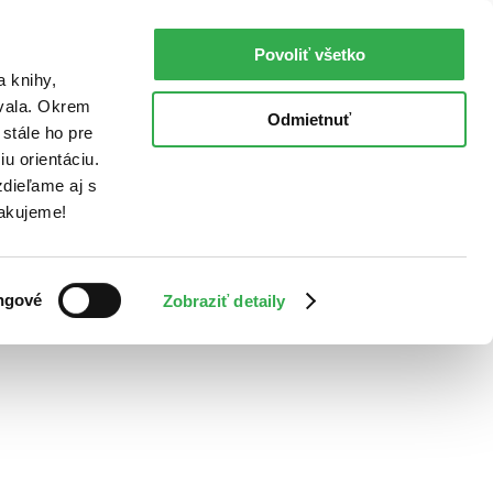
Povoliť všetko
a knihy,
ovala. Okrem
Odmietnuť
stále ho pre
u orientáciu.
dieľame aj s
Ďakujeme!
ngové
Zobraziť detaily