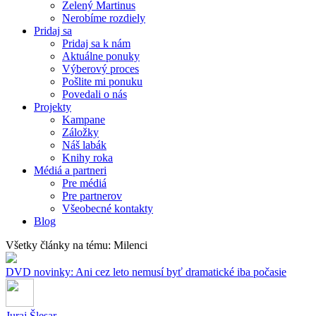
Zelený Martinus
Nerobíme rozdiely
Pridaj sa
Pridaj sa k nám
Aktuálne ponuky
Výberový proces
Pošlite mi ponuku
Povedali o nás
Projekty
Kampane
Záložky
Náš labák
Knihy roka
Médiá a partneri
Pre médiá
Pre partnerov
Všeobecné kontakty
Blog
Všetky články na tému: Milenci
DVD novinky: Ani cez leto nemusí byť dramatické iba počasie
Juraj Šlesar