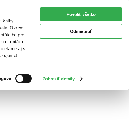
Povoliť všetko
a knihy,
ovala. Okrem
Odmietnuť
stále ho pre
u orientáciu.
dieľame aj s
Ďakujeme!
ngové
Zobraziť detaily