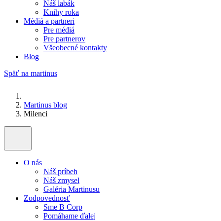
Náš labák
Knihy roka
Médiá a partneri
Pre médiá
Pre partnerov
Všeobecné kontakty
Blog
Späť na martinus
Martinus blog
Milenci
O nás
Náš príbeh
Náš zmysel
Galéria Martinusu
Zodpovednosť
Sme B Corp
Pomáhame ďalej