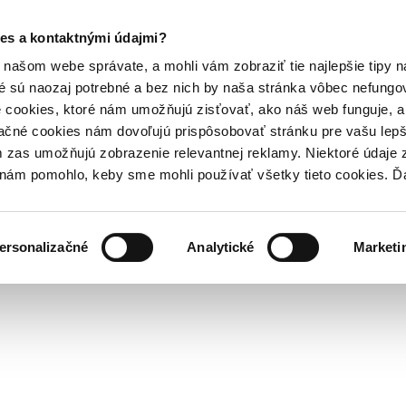
es a kontaktnými údajmi?
našom webe správate, a mohli vám zobraziť tie najlepšie tipy n
é sú naozaj potrebné a bez nich by naša stránka vôbec nefung
 cookies, ktoré nám umožňujú zisťovať, ako náš web funguje, a 
ačné cookies nám dovoľujú prispôsobovať stránku pre vašu lepši
zas umožňujú zobrazenie relevantnej reklamy. Niektoré údaje z
y nám pomohlo, keby sme mohli používať všetky tieto cookies. 
ersonalizačné
Analytické
Marketi