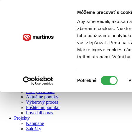
Môžeme pracovať s cooki
O nás
Aby sme vedeli, ako sa na 
zbierame cookies. Niektor
toho používame analytické
O nás
vás zlepšovať. Personaliz
Náš príbeh
Náš zmysel
Marketingové cookies nám 
Galéria Martinusu
tretími stranami. Veľmi b
Zodpovednosť
Sme B Corp
Pomáhame ďalej
Zelený Martinus
Výber
Potrebné
P
Nerobíme rozdiely
súhlasu
Pridaj sa
Pridaj sa k nám
Aktuálne ponuky
Výberový proces
Pošlite mi ponuku
Povedali o nás
Projekty
Kampane
Záložky