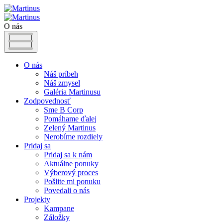
O nás
O nás
Náš príbeh
Náš zmysel
Galéria Martinusu
Zodpovednosť
Sme B Corp
Pomáhame ďalej
Zelený Martinus
Nerobíme rozdiely
Pridaj sa
Pridaj sa k nám
Aktuálne ponuky
Výberový proces
Pošlite mi ponuku
Povedali o nás
Projekty
Kampane
Záložky