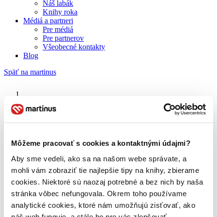
Náš labák
Knihy roka
Médiá a partneri
Pre médiá
Pre partnerov
Všeobecné kontakty
Blog
Späť na martinus
Martinus blog
Moneyball
Môžeme pracovať s cookies a kontaktnými údajmi?
Aby sme vedeli, ako sa na našom webe správate, a
O nás
Náš príbeh
mohli vám zobraziť tie najlepšie tipy na knihy, zbierame
Náš zmysel
cookies. Niektoré sú naozaj potrebné a bez nich by naša
Galéria Martinusu
stránka vôbec nefungovala. Okrem toho používame
Zodpovednosť
Sme B Corp
analytické cookies, ktoré nám umožňujú zisťovať, ako
Pomáhame ďalej
náš web funguje, a stále ho pre vás zlepšovať.