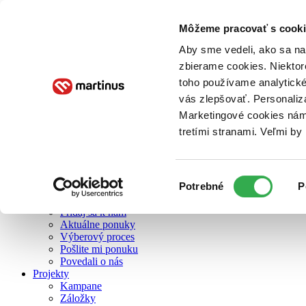
Môžeme pracovať s cooki
O nás
Aby sme vedeli, ako sa na 
zbierame cookies. Niektor
toho používame analytické
O nás
vás zlepšovať. Personaliz
Náš príbeh
Náš zmysel
Marketingové cookies nám 
Galéria Martinusu
tretími stranami. Veľmi b
Zodpovednosť
Sme B Corp
Pomáhame ďalej
Zelený Martinus
Výber
Potrebné
P
Nerobíme rozdiely
súhlasu
Pridaj sa
Pridaj sa k nám
Aktuálne ponuky
Výberový proces
Pošlite mi ponuku
Povedali o nás
Projekty
Kampane
Záložky