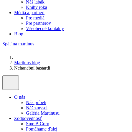
Náš labák
Knihy roka
Médiá a partneri
Pre médiá
Pre partnerov
Všeobecné kontakty
Blog
Späť na martinus
Martinus blog
Nehanební bastardi
O nás
Náš príbeh
Náš zmysel
Galéria Martinusu
Zodpovednosť
Sme B Corp
Pomáhame ďalej