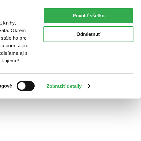
Povoliť všetko
a knihy,
ovala. Okrem
Odmietnuť
stále ho pre
u orientáciu.
dieľame aj s
Ďakujeme!
ngové
Zobraziť detaily