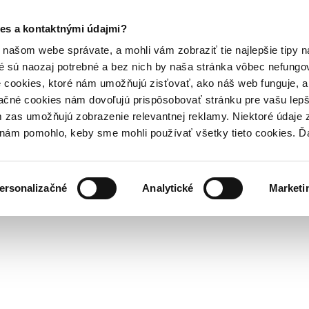
es a kontaktnými údajmi?
našom webe správate, a mohli vám zobraziť tie najlepšie tipy n
é sú naozaj potrebné a bez nich by naša stránka vôbec nefung
 cookies, ktoré nám umožňujú zisťovať, ako náš web funguje, a 
ačné cookies nám dovoľujú prispôsobovať stránku pre vašu lepši
zas umožňujú zobrazenie relevantnej reklamy. Niektoré údaje z
y nám pomohlo, keby sme mohli používať všetky tieto cookies. 
ersonalizačné
Analytické
Marketi