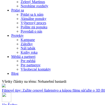
Zelený Martinus
Nerobíme rozdiely
Pridaj sa
Pridaj sa k nám
Aktuálne ponuky
Výberový proces
Pošlite mi ponuku
Povedali o nás
Projekty
Kampane
Záložky
Náš labák
Knihy roka
Médiá a partneri
Pre médiá
Pre partnerov
Všeobecné kontakty
Blog
Všetky články na tému: Nehanební bastardi
Filmové tipy: Zažite cenové šialenstvo a kúpou filmu súťažte o 3D Bl
Ján Švihra