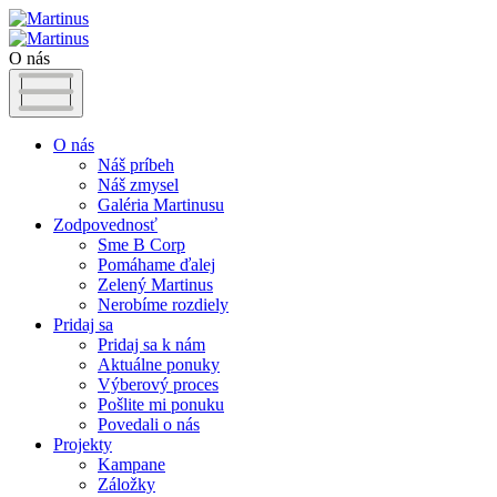
O nás
O nás
Náš príbeh
Náš zmysel
Galéria Martinusu
Zodpovednosť
Sme B Corp
Pomáhame ďalej
Zelený Martinus
Nerobíme rozdiely
Pridaj sa
Pridaj sa k nám
Aktuálne ponuky
Výberový proces
Pošlite mi ponuku
Povedali o nás
Projekty
Kampane
Záložky