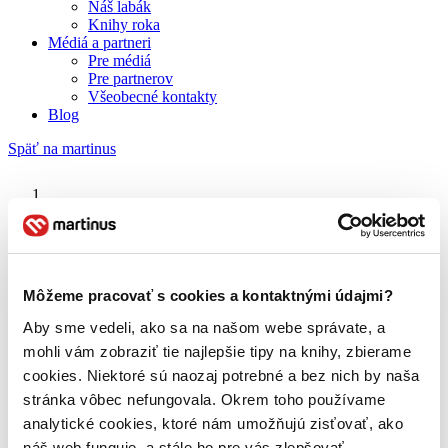
Náš labák
Knihy roka
Médiá a partneri
Pre médiá
Pre partnerov
Všeobecné kontakty
Blog
Späť na martinus
Martinus blog
Neznámych nemiluj
Môžeme pracovať s cookies a kontaktnými údajmi?
Aby sme vedeli, ako sa na našom webe správate, a
O nás
Náš príbeh
mohli vám zobraziť tie najlepšie tipy na knihy, zbierame
Náš zmysel
cookies. Niektoré sú naozaj potrebné a bez nich by naša
Galéria Martinusu
stránka vôbec nefungovala. Okrem toho používame
Zodpovednosť
Sme B Corp
analytické cookies, ktoré nám umožňujú zisťovať, ako
Pomáhame ďalej
náš web funguje, a stále ho pre vás zlepšovať.