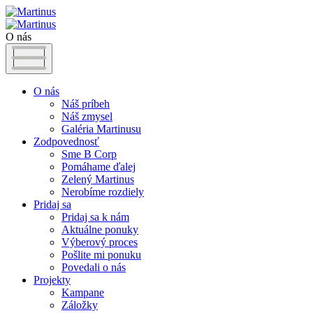
O nás
O nás
Náš príbeh
Náš zmysel
Galéria Martinusu
Zodpovednosť
Sme B Corp
Pomáhame ďalej
Zelený Martinus
Nerobíme rozdiely
Pridaj sa
Pridaj sa k nám
Aktuálne ponuky
Výberový proces
Pošlite mi ponuku
Povedali o nás
Projekty
Kampane
Záložky