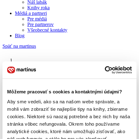
Náš labák
Knihy roka
Médiá a partneri
Pre médiá
Pre partnerov
Všeobecné kontakty
Blog
Späť na martinus
Martinus blog
Nora
Môžeme pracovať s cookies a kontaktnými údajmi?
Aby sme vedeli, ako sa na našom webe správate, a
O nás
Náš príbeh
mohli vám zobraziť tie najlepšie tipy na knihy, zbierame
Náš zmysel
cookies. Niektoré sú naozaj potrebné a bez nich by naša
Galéria Martinusu
stránka vôbec nefungovala. Okrem toho používame
Zodpovednosť
Sme B Corp
analytické cookies, ktoré nám umožňujú zisťovať, ako
Pomáhame ďalej
náš web funguje, a stále ho pre vás zlepšovať.