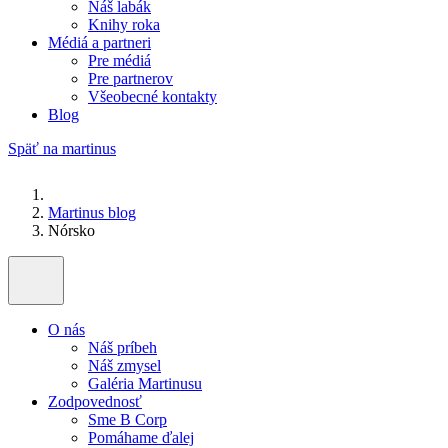
Náš labák
Knihy roka
Médiá a partneri
Pre médiá
Pre partnerov
Všeobecné kontakty
Blog
Späť na martinus
Martinus blog
Nórsko
O nás
Náš príbeh
Náš zmysel
Galéria Martinusu
Zodpovednosť
Sme B Corp
Pomáhame ďalej