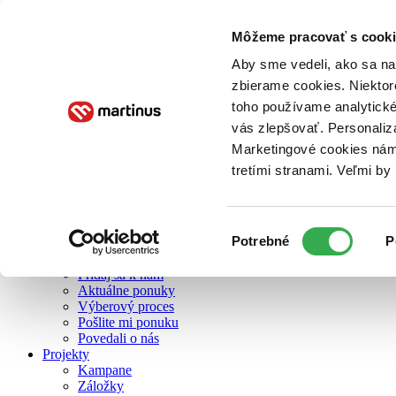
Môžeme pracovať s cooki
O nás
Aby sme vedeli, ako sa na 
zbierame cookies. Niektor
toho používame analytické
O nás
vás zlepšovať. Personaliz
Náš príbeh
Náš zmysel
Marketingové cookies nám 
Galéria Martinusu
tretími stranami. Veľmi b
Zodpovednosť
Sme B Corp
Pomáhame ďalej
Zelený Martinus
Výber
Potrebné
P
Nerobíme rozdiely
súhlasu
Pridaj sa
Pridaj sa k nám
Aktuálne ponuky
Výberový proces
Pošlite mi ponuku
Povedali o nás
Projekty
Kampane
Záložky