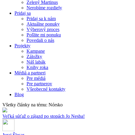
Zelený Martinus
Nerobíme rozdiely
Pridaj sa
Pridaj sa k nám
Aktuálne ponuky
Výberový proces
Pošlite mi ponuku
Povedali o nás
Projekty
Kampane
Záložky
Náš labák
Knihy roka
Médiá a partneri
Pre médiá
Pre partnerov
Všeobecné kontakty
Blog
Všetky články na tému: Nórsko
Veľká súťaž o zájazd po stopách Jo Nesba!
Juraj Šlesar