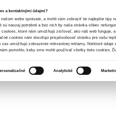
es a kontaktnými údajmi?
našom webe správate, a mohli vám zobraziť tie najlepšie tipy n
é sú naozaj potrebné a bez nich by naša stránka vôbec nefung
 cookies, ktoré nám umožňujú zisťovať, ako náš web funguje, a 
ačné cookies nám dovoľujú prispôsobovať stránku pre vašu lepši
zas umožňujú zobrazenie relevantnej reklamy. Niektoré údaje z
y nám pomohlo, keby sme mohli používať všetky tieto cookies. 
ersonalizačné
Analytické
Marketi