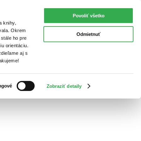
Povoliť všetko
a knihy,
ovala. Okrem
Odmietnuť
stále ho pre
u orientáciu.
dieľame aj s
Ďakujeme!
ngové
Zobraziť detaily