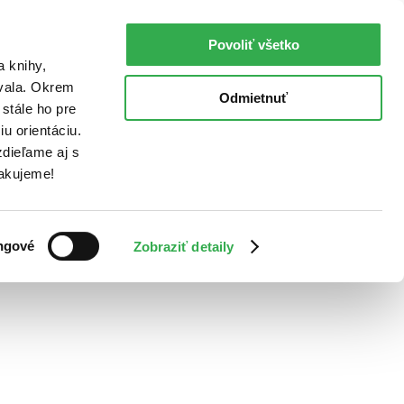
Povoliť všetko
a knihy,
ovala. Okrem
Odmietnuť
stále ho pre
u orientáciu.
dieľame aj s
Ďakujeme!
ngové
Zobraziť detaily