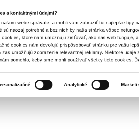
es a kontaktnými údajmi?
našom webe správate, a mohli vám zobraziť tie najlepšie tipy n
é sú naozaj potrebné a bez nich by naša stránka vôbec nefung
 cookies, ktoré nám umožňujú zisťovať, ako náš web funguje, a 
ačné cookies nám dovoľujú prispôsobovať stránku pre vašu lepši
zas umožňujú zobrazenie relevantnej reklamy. Niektoré údaje z
y nám pomohlo, keby sme mohli používať všetky tieto cookies. 
ersonalizačné
Analytické
Marketi