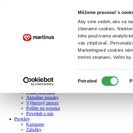
Môžeme pracovať s cooki
O nás
Aby sme vedeli, ako sa na 
zbierame cookies. Niektor
toho používame analytické
O nás
vás zlepšovať. Personaliz
Náš príbeh
Náš zmysel
Marketingové cookies nám 
Galéria Martinusu
tretími stranami. Veľmi b
Zodpovednosť
Sme B Corp
Pomáhame ďalej
Zelený Martinus
Výber
Potrebné
P
Nerobíme rozdiely
súhlasu
Pridaj sa
Pridaj sa k nám
Aktuálne ponuky
Výberový proces
Pošlite mi ponuku
Povedali o nás
Projekty
Kampane
Záložky