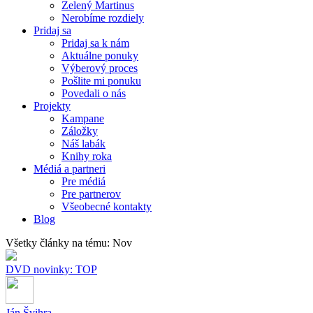
Zelený Martinus
Nerobíme rozdiely
Pridaj sa
Pridaj sa k nám
Aktuálne ponuky
Výberový proces
Pošlite mi ponuku
Povedali o nás
Projekty
Kampane
Záložky
Náš labák
Knihy roka
Médiá a partneri
Pre médiá
Pre partnerov
Všeobecné kontakty
Blog
Všetky články na tému: Nov
DVD novinky: TOP
Ján Švihra