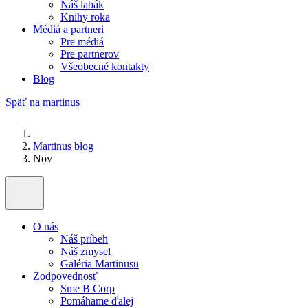
Náš labák
Knihy roka
Médiá a partneri
Pre médiá
Pre partnerov
Všeobecné kontakty
Blog
Späť na martinus
Martinus blog
Nov
O nás
Náš príbeh
Náš zmysel
Galéria Martinusu
Zodpovednosť
Sme B Corp
Pomáhame ďalej