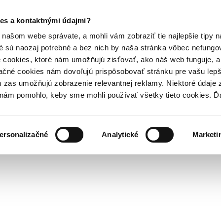
es a kontaktnými údajmi?
našom webe správate, a mohli vám zobraziť tie najlepšie tipy n
é sú naozaj potrebné a bez nich by naša stránka vôbec nefung
 cookies, ktoré nám umožňujú zisťovať, ako náš web funguje, a 
ačné cookies nám dovoľujú prispôsobovať stránku pre vašu lepši
zas umožňujú zobrazenie relevantnej reklamy. Niektoré údaje z
y nám pomohlo, keby sme mohli používať všetky tieto cookies. 
ersonalizačné
Analytické
Marketi