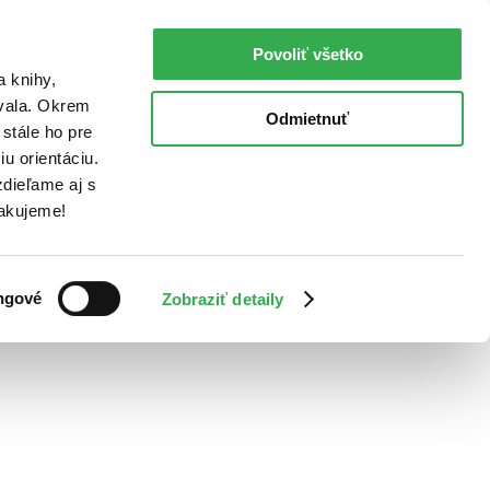
Povoliť všetko
a knihy,
ovala. Okrem
Odmietnuť
stále ho pre
u orientáciu.
dieľame aj s
Ďakujeme!
ngové
Zobraziť detaily