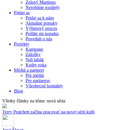
Zelený Martinus
Nerobíme rozdiely
Pridaj sa
Pridaj sa k nám
Aktuálne ponuky
Výberový proces
Pošlite mi ponuku
Povedali o nás
Projekty
Kampane
Záložky
Náš labák
Knihy roka
Médiá a partneri
Pre médiá
Pre partnerov
Všeobecné kontakty
Blog
Všetky články na tému: nová séria
Terry Pratchett začína pracovať na novej sérii kníh
Juraj Šlesar