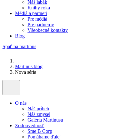
Náš labák
Knihy roka
Médiá a partneri
Pre médiá
Pre partnerov
Všeobecné kontakty
Blog
Späť na martinus
Martinus blog
Nová séria
O nás
Náš príbeh
Náš zmysel
Galéria Martinusu
Zodpovednosť
Sme B Corp
Pomáhame ďalej