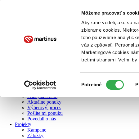
Môžeme pracovať s cooki
O nás
Aby sme vedeli, ako sa na 
zbierame cookies. Niektor
toho používame analytické
O nás
vás zlepšovať. Personaliz
Náš príbeh
Náš zmysel
Marketingové cookies nám 
Galéria Martinusu
tretími stranami. Veľmi b
Zodpovednosť
Sme B Corp
Pomáhame ďalej
Zelený Martinus
Výber
Potrebné
P
Nerobíme rozdiely
súhlasu
Pridaj sa
Pridaj sa k nám
Aktuálne ponuky
Výberový proces
Pošlite mi ponuku
Povedali o nás
Projekty
Kampane
Záložky