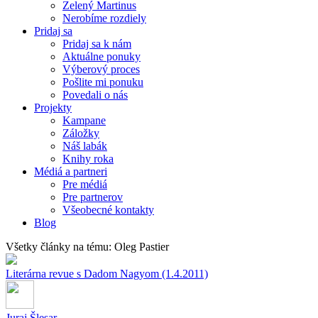
Zelený Martinus
Nerobíme rozdiely
Pridaj sa
Pridaj sa k nám
Aktuálne ponuky
Výberový proces
Pošlite mi ponuku
Povedali o nás
Projekty
Kampane
Záložky
Náš labák
Knihy roka
Médiá a partneri
Pre médiá
Pre partnerov
Všeobecné kontakty
Blog
Všetky články na tému: Oleg Pastier
Literárna revue s Dadom Nagyom (1.4.2011)
Juraj Šlesar