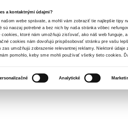
es a kontaktnými údajmi?
našom webe správate, a mohli vám zobraziť tie najlepšie tipy n
é sú naozaj potrebné a bez nich by naša stránka vôbec nefung
 cookies, ktoré nám umožňujú zisťovať, ako náš web funguje, a 
ačné cookies nám dovoľujú prispôsobovať stránku pre vašu lepši
zas umožňujú zobrazenie relevantnej reklamy. Niektoré údaje z
y nám pomohlo, keby sme mohli používať všetky tieto cookies. 
ersonalizačné
Analytické
Marketi