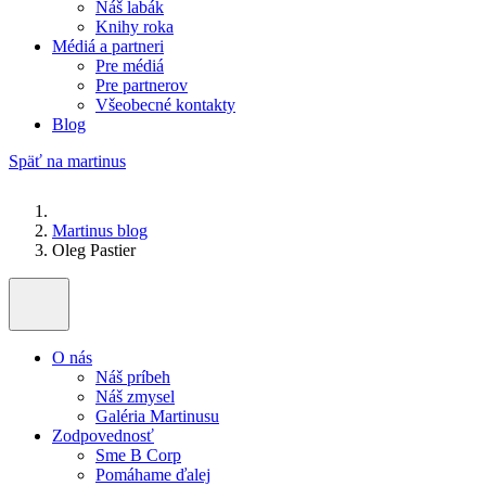
Náš labák
Knihy roka
Médiá a partneri
Pre médiá
Pre partnerov
Všeobecné kontakty
Blog
Späť na martinus
Martinus blog
Oleg Pastier
O nás
Náš príbeh
Náš zmysel
Galéria Martinusu
Zodpovednosť
Sme B Corp
Pomáhame ďalej