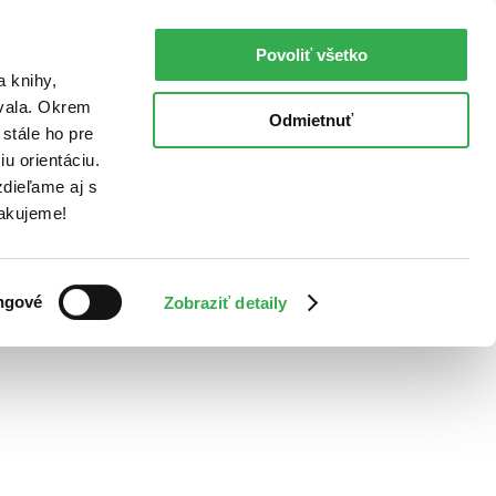
Povoliť všetko
a knihy,
ovala. Okrem
Odmietnuť
stále ho pre
u orientáciu.
dieľame aj s
Ďakujeme!
ngové
Zobraziť detaily