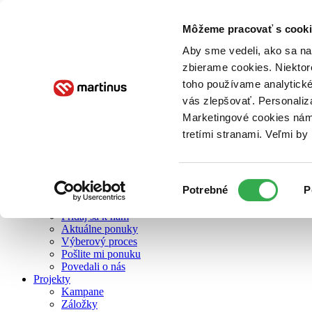
Môžeme pracovať s cooki
O nás
Aby sme vedeli, ako sa na 
zbierame cookies. Niektor
toho používame analytické
O nás
vás zlepšovať. Personaliz
Náš príbeh
Náš zmysel
Marketingové cookies nám 
Galéria Martinusu
tretími stranami. Veľmi b
Zodpovednosť
Sme B Corp
Pomáhame ďalej
Zelený Martinus
Výber
Potrebné
P
Nerobíme rozdiely
súhlasu
Pridaj sa
Pridaj sa k nám
Aktuálne ponuky
Výberový proces
Pošlite mi ponuku
Povedali o nás
Projekty
Kampane
Záložky