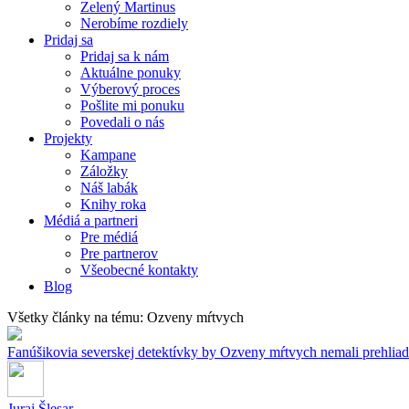
Zelený Martinus
Nerobíme rozdiely
Pridaj sa
Pridaj sa k nám
Aktuálne ponuky
Výberový proces
Pošlite mi ponuku
Povedali o nás
Projekty
Kampane
Záložky
Náš labák
Knihy roka
Médiá a partneri
Pre médiá
Pre partnerov
Všeobecné kontakty
Blog
Všetky články na tému: Ozveny mŕtvych
Fanúšikovia severskej detektívky by Ozveny mŕtvych nemali prehlia
Juraj Šlesar