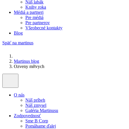
Náš labák
Knihy roka
Médiá a partneri
Pre médiá
Pre partnerov
Všeobecné kontakty
Blog
Späť na martinus
Martinus blog
Ozveny mŕtvych
O nás
Náš príbeh
Náš zmysel
Galéria Martinusu
Zodpovednosť
Sme B Corp
Pomáhame ďalej