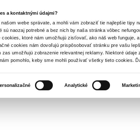
es a kontaktnými údajmi?
našom webe správate, a mohli vám zobraziť tie najlepšie tipy n
é sú naozaj potrebné a bez nich by naša stránka vôbec nefung
 cookies, ktoré nám umožňujú zisťovať, ako náš web funguje, a 
ačné cookies nám dovoľujú prispôsobovať stránku pre vašu lepši
zas umožňujú zobrazenie relevantnej reklamy. Niektoré údaje z
y nám pomohlo, keby sme mohli používať všetky tieto cookies. 
ersonalizačné
Analytické
Marketi