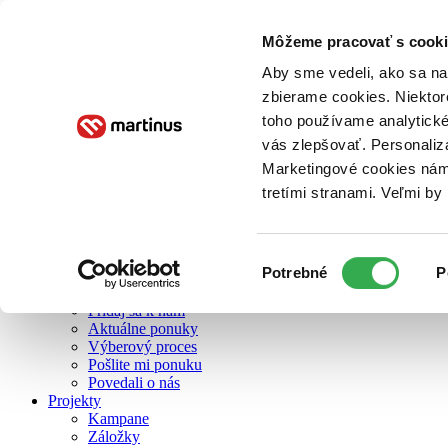
Môžeme pracovať s cooki
O nás
Aby sme vedeli, ako sa na 
zbierame cookies. Niektor
toho používame analytické
O nás
vás zlepšovať. Personaliz
Náš príbeh
Náš zmysel
Marketingové cookies nám 
Galéria Martinusu
tretími stranami. Veľmi b
Zodpovednosť
Sme B Corp
Pomáhame ďalej
Zelený Martinus
Výber
Potrebné
P
Nerobíme rozdiely
súhlasu
Pridaj sa
Pridaj sa k nám
Aktuálne ponuky
Výberový proces
Pošlite mi ponuku
Povedali o nás
Projekty
Kampane
Záložky