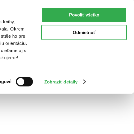
Povoliť všetko
a knihy,
ovala. Okrem
Odmietnuť
stále ho pre
u orientáciu.
dieľame aj s
Ďakujeme!
ngové
Zobraziť detaily