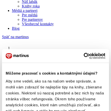
Náš labák
Knihy roka
Médiá a partneri
Pre médiá
Pre partnerov
Všeobecné kontakty
Blog
Späť na martinus
Martinus blog
Paperblanks
Môžeme pracovať s cookies a kontaktnými údajmi?
Aby sme vedeli, ako sa na našom webe správate, a
O nás
Náš príbeh
mohli vám zobraziť tie najlepšie tipy na knihy, zbierame
Náš zmysel
cookies. Niektoré sú naozaj potrebné a bez nich by naša
Galéria Martinusu
stránka vôbec nefungovala. Okrem toho používame
Zodpovednosť
Sme B Corp
analytické cookies, ktoré nám umožňujú zisťovať, ako
Pomáhame ďalej
náš web funguje, a stále ho pre vás zlepšovať.