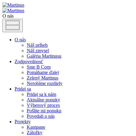
O nás
O nás
Náš príbeh
Náš zmysel
Galéria Martinusu
Zodpovednosť
Sme B Corp
Pomáhame ďalej
Zelený Martinus
Nerobíme rozdiely
Pridaj sa
Pridaj sa k nám
Aktuálne ponuky
Výberový proces
Pošlite mi ponuku
Povedali o nás
Projekty
Kampane
Záložky