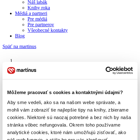
Náš labák
Knihy roka
Médiá a partneri
Pre médiá
Pre partnerov
Všeobecné kontakty
Blog
Späť na martinus
Martinus blog
Pavol Dvořák
Môžeme pracovať s cookies a kontaktnými údajmi?
Aby sme vedeli, ako sa na našom webe správate, a
O nás
Náš príbeh
mohli vám zobraziť tie najlepšie tipy na knihy, zbierame
Náš zmysel
cookies. Niektoré sú naozaj potrebné a bez nich by naša
Galéria Martinusu
stránka vôbec nefungovala. Okrem toho používame
Zodpovednosť
Sme B Corp
analytické cookies, ktoré nám umožňujú zisťovať, ako
Pomáhame ďalej
náš web funguje, a stále ho pre vás zlepšovať.