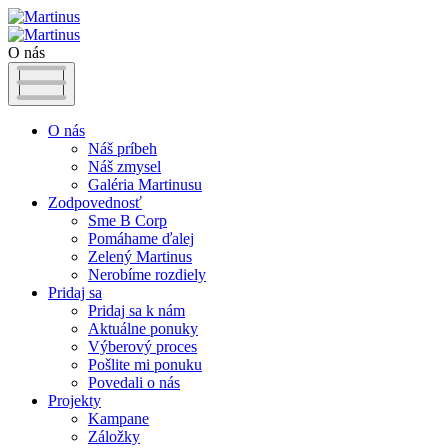
O nás
O nás
Náš príbeh
Náš zmysel
Galéria Martinusu
Zodpovednosť
Sme B Corp
Pomáhame ďalej
Zelený Martinus
Nerobíme rozdiely
Pridaj sa
Pridaj sa k nám
Aktuálne ponuky
Výberový proces
Pošlite mi ponuku
Povedali o nás
Projekty
Kampane
Záložky