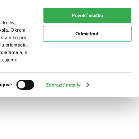
Povoliť všetko
a knihy,
ovala. Okrem
Odmietnuť
stále ho pre
u orientáciu.
dieľame aj s
Ďakujeme!
ngové
Zobraziť detaily