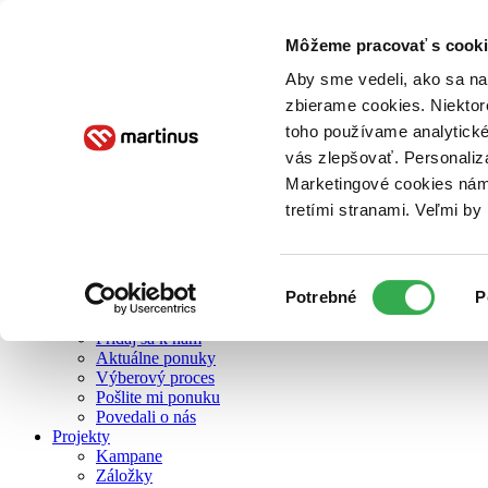
Môžeme pracovať s cooki
O nás
Aby sme vedeli, ako sa na 
zbierame cookies. Niektor
toho používame analytické
O nás
vás zlepšovať. Personaliz
Náš príbeh
Náš zmysel
Marketingové cookies nám 
Galéria Martinusu
tretími stranami. Veľmi b
Zodpovednosť
Sme B Corp
Pomáhame ďalej
Zelený Martinus
Výber
Potrebné
P
Nerobíme rozdiely
súhlasu
Pridaj sa
Pridaj sa k nám
Aktuálne ponuky
Výberový proces
Pošlite mi ponuku
Povedali o nás
Projekty
Kampane
Záložky