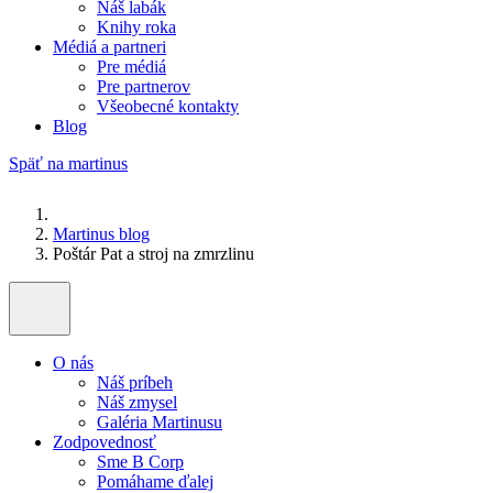
Náš labák
Knihy roka
Médiá a partneri
Pre médiá
Pre partnerov
Všeobecné kontakty
Blog
Späť na martinus
Martinus blog
Poštár Pat a stroj na zmrzlinu
O nás
Náš príbeh
Náš zmysel
Galéria Martinusu
Zodpovednosť
Sme B Corp
Pomáhame ďalej