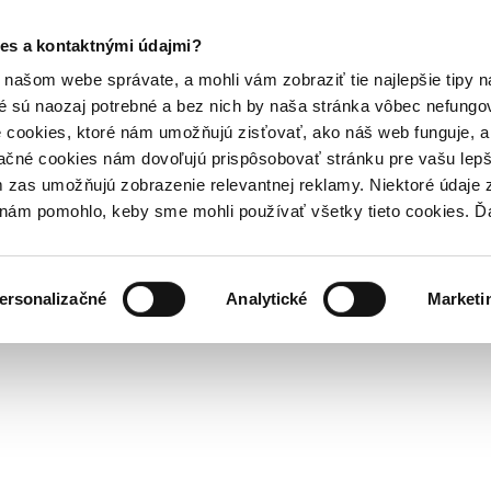
es a kontaktnými údajmi?
našom webe správate, a mohli vám zobraziť tie najlepšie tipy n
é sú naozaj potrebné a bez nich by naša stránka vôbec nefung
 cookies, ktoré nám umožňujú zisťovať, ako náš web funguje, a 
ačné cookies nám dovoľujú prispôsobovať stránku pre vašu lepši
zas umožňujú zobrazenie relevantnej reklamy. Niektoré údaje z
y nám pomohlo, keby sme mohli používať všetky tieto cookies. 
ersonalizačné
Analytické
Marketi