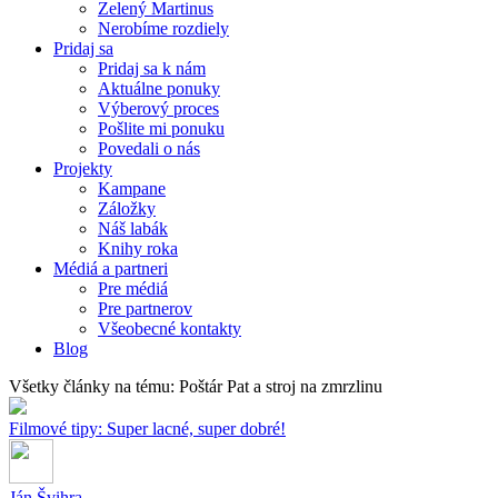
Zelený Martinus
Nerobíme rozdiely
Pridaj sa
Pridaj sa k nám
Aktuálne ponuky
Výberový proces
Pošlite mi ponuku
Povedali o nás
Projekty
Kampane
Záložky
Náš labák
Knihy roka
Médiá a partneri
Pre médiá
Pre partnerov
Všeobecné kontakty
Blog
Všetky články na tému: Poštár Pat a stroj na zmrzlinu
Filmové tipy: Super lacné, super dobré!
Ján Švihra