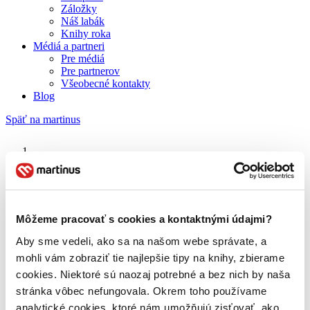
Záložky
Náš labák
Knihy roka
Médiá a partneri
Pre médiá
Pre partnerov
Všeobecné kontakty
Blog
Späť na martinus
Martinus blog
Prístav nádeje
Môžeme pracovať s cookies a kontaktnými údajmi?
Aby sme vedeli, ako sa na našom webe správate, a
O nás
Náš príbeh
mohli vám zobraziť tie najlepšie tipy na knihy, zbierame
Náš zmysel
cookies. Niektoré sú naozaj potrebné a bez nich by naša
Galéria Martinusu
stránka vôbec nefungovala. Okrem toho používame
Zodpovednosť
Sme B Corp
analytické cookies, ktoré nám umožňujú zisťovať, ako