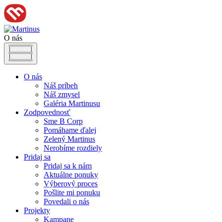
O nás
O nás
Náš príbeh
Náš zmysel
Galéria Martinusu
Zodpovednosť
Sme B Corp
Pomáhame ďalej
Zelený Martinus
Nerobíme rozdiely
Pridaj sa
Pridaj sa k nám
Aktuálne ponuky
Výberový proces
Pošlite mi ponuku
Povedali o nás
Projekty
Kampane