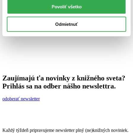
Povoliť všetko
Ján Švihra
12. augusta 2010
Odmietnuť
celý článok
Zaujímajú ťa novinky z knižného sveta?
Prihlás sa na odber nášho newslettra.
odoberať newsletter
Každý týždeň pripravujeme newsletter plný (ne)knižných noviniek.