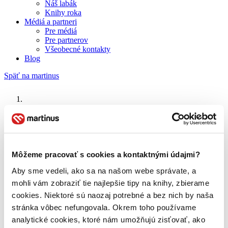
Náš labák
Knihy roka
Médiá a partneri
Pre médiá
Pre partnerov
Všeobecné kontakty
Blog
Späť na martinus
Martinus blog
Radka Denemarková
Môžeme pracovať s cookies a kontaktnými údajmi?
O nás
Aby sme vedeli, ako sa na našom webe správate, a
Náš príbeh
mohli vám zobraziť tie najlepšie tipy na knihy, zbierame
Náš zmysel
cookies. Niektoré sú naozaj potrebné a bez nich by naša
Galéria Martinusu
Zodpovednosť
stránka vôbec nefungovala. Okrem toho používame
Sme B Corp
analytické cookies, ktoré nám umožňujú zisťovať, ako
Pomáhame ďalej