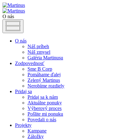
O nás
O nás
Náš príbeh
Náš zmysel
Galéria Martinusu
Zodpovednosť
Sme B Corp
Pomáhame ďalej
Zelený Martinus
Nerobíme rozdiely
Pridaj sa
Pridaj sa k nám
Aktuálne ponuky
Výberový proces
Pošlite mi ponuku
Povedali o nás
Projekty
Kampane
Záložky