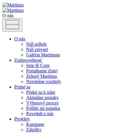
O nás
O nás
Náš príbeh
Náš zmysel
Galéria Martinusu
Zodpovednosť
Sme B Corp
Pomáhame ďalej
Zelený Martinus
Nerobíme rozdiely
Pridaj sa
Pridaj sa k nám
Aktuálne ponuky
Výberový proces
Pošlite mi ponuku
Povedali o nás
Projekty
Kampane
Záložky