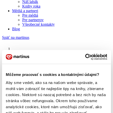
Náš labák
Knihy roka
Médiá a partneri
Pre médiá
Pre partnerov
Všeobecné kontakty
Blog
Späť na martinus
Martinus blog
Ray Bradbury
Môžeme pracovať s cookies a kontaktnými údajmi?
Aby sme vedeli, ako sa na našom webe správate, a
O nás
Náš príbeh
mohli vám zobraziť tie najlepšie tipy na knihy, zbierame
Náš zmysel
cookies. Niektoré sú naozaj potrebné a bez nich by naša
Galéria Martinusu
stránka vôbec nefungovala. Okrem toho používame
Zodpovednosť
Sme B Corp
analytické cookies, ktoré nám umožňujú zisťovať, ako
Pomáhame ďalej
náš web funguje, a stále ho pre vás zlepšovať.