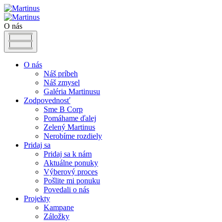
O nás
O nás
Náš príbeh
Náš zmysel
Galéria Martinusu
Zodpovednosť
Sme B Corp
Pomáhame ďalej
Zelený Martinus
Nerobíme rozdiely
Pridaj sa
Pridaj sa k nám
Aktuálne ponuky
Výberový proces
Pošlite mi ponuku
Povedali o nás
Projekty
Kampane
Záložky