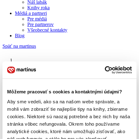
Náš labák
Knihy roka
Médiá a partneri
Pre médiá
Pre partnerov
Všeobecné kontakty
Blog
Späť na martinus
Martinus blog
Raymond A. Moody
Môžeme pracovať s cookies a kontaktnými údajmi?
Aby sme vedeli, ako sa na našom webe správate, a
O nás
Náš príbeh
mohli vám zobraziť tie najlepšie tipy na knihy, zbierame
Náš zmysel
cookies. Niektoré sú naozaj potrebné a bez nich by naša
Galéria Martinusu
stránka vôbec nefungovala. Okrem toho používame
Zodpovednosť
Sme B Corp
analytické cookies, ktoré nám umožňujú zisťovať, ako
Pomáhame ďalej
náš web funguje, a stále ho pre vás zlepšovať.