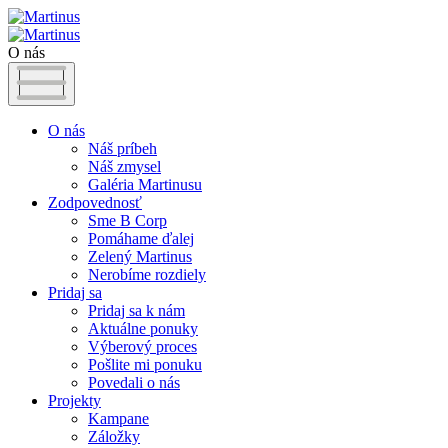
O nás
O nás
Náš príbeh
Náš zmysel
Galéria Martinusu
Zodpovednosť
Sme B Corp
Pomáhame ďalej
Zelený Martinus
Nerobíme rozdiely
Pridaj sa
Pridaj sa k nám
Aktuálne ponuky
Výberový proces
Pošlite mi ponuku
Povedali o nás
Projekty
Kampane
Záložky