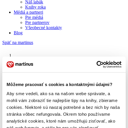
Náš labák
Knihy roka
Médiá a partneri
Pre médiá
Pre partnerov
Všeobecné kontakty
Blog
Späť na martinus
Martinus blog
Reportér
Môžeme pracovať s cookies a kontaktnými údajmi?
Aby sme vedeli, ako sa na našom webe správate, a
O nás
Náš príbeh
mohli vám zobraziť tie najlepšie tipy na knihy, zbierame
Náš zmysel
cookies. Niektoré sú naozaj potrebné a bez nich by naša
Galéria Martinusu
stránka vôbec nefungovala. Okrem toho používame
Zodpovednosť
Sme B Corp
analytické cookies, ktoré nám umožňujú zisťovať, ako
Pomáhame ďalej
náš web funguje, a stále ho pre vás zlepšovať.