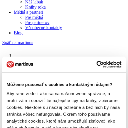
Náš labák
Knihy roka
Médiá a partneri
Pre médiá
Pre partnerov
Všeobecné kontakty
Blog
Späť na martinus
Martinus blog
Robert Frost
Môžeme pracovať s cookies a kontaktnými údajmi?
Aby sme vedeli, ako sa na našom webe správate, a
O nás
Náš príbeh
mohli vám zobraziť tie najlepšie tipy na knihy, zbierame
Náš zmysel
cookies. Niektoré sú naozaj potrebné a bez nich by naša
Galéria Martinusu
stránka vôbec nefungovala. Okrem toho používame
Zodpovednosť
Sme B Corp
analytické cookies, ktoré nám umožňujú zisťovať, ako
Pomáhame ďalej
náš web funguje, a stále ho pre vás zlepšovať.