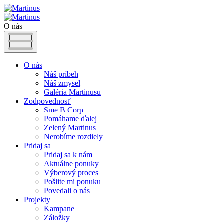
O nás
O nás
Náš príbeh
Náš zmysel
Galéria Martinusu
Zodpovednosť
Sme B Corp
Pomáhame ďalej
Zelený Martinus
Nerobíme rozdiely
Pridaj sa
Pridaj sa k nám
Aktuálne ponuky
Výberový proces
Pošlite mi ponuku
Povedali o nás
Projekty
Kampane
Záložky