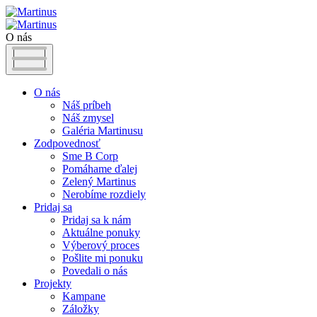
O nás
O nás
Náš príbeh
Náš zmysel
Galéria Martinusu
Zodpovednosť
Sme B Corp
Pomáhame ďalej
Zelený Martinus
Nerobíme rozdiely
Pridaj sa
Pridaj sa k nám
Aktuálne ponuky
Výberový proces
Pošlite mi ponuku
Povedali o nás
Projekty
Kampane
Záložky