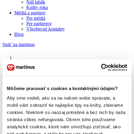
Náš labák
Knihy roka
Médiá a partneri
Pre médiá
Pre partnerov
Všeobecné kontakty
Blog
Späť na martinus
Martinus blog
Robert James Waller
Môžeme pracovať s cookies a kontaktnými údajmi?
Aby sme vedeli, ako sa na našom webe správate, a
O nás
Náš príbeh
mohli vám zobraziť tie najlepšie tipy na knihy, zbierame
Náš zmysel
cookies. Niektoré sú naozaj potrebné a bez nich by naša
Galéria Martinusu
stránka vôbec nefungovala. Okrem toho používame
Zodpovednosť
Sme B Corp
analytické cookies, ktoré nám umožňujú zisťovať, ako
Pomáhame ďalej
náš web funguje, a stále ho pre vás zlepšovať.