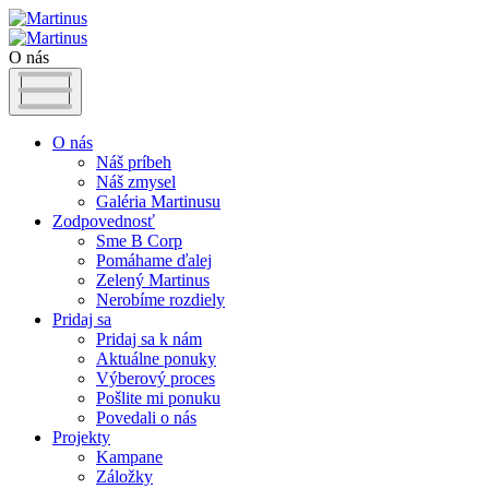
O nás
O nás
Náš príbeh
Náš zmysel
Galéria Martinusu
Zodpovednosť
Sme B Corp
Pomáhame ďalej
Zelený Martinus
Nerobíme rozdiely
Pridaj sa
Pridaj sa k nám
Aktuálne ponuky
Výberový proces
Pošlite mi ponuku
Povedali o nás
Projekty
Kampane
Záložky