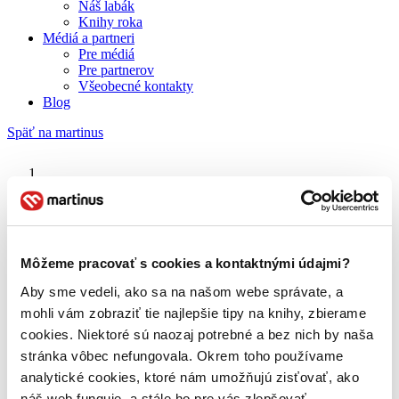
Náš labák
Knihy roka
Médiá a partneri
Pre médiá
Pre partnerov
Všeobecné kontakty
Blog
Späť na martinus
Martinus blog
Ruby Sparks
Môžeme pracovať s cookies a kontaktnými údajmi?
Aby sme vedeli, ako sa na našom webe správate, a
O nás
Náš príbeh
mohli vám zobraziť tie najlepšie tipy na knihy, zbierame
Náš zmysel
cookies. Niektoré sú naozaj potrebné a bez nich by naša
Galéria Martinusu
stránka vôbec nefungovala. Okrem toho používame
Zodpovednosť
Sme B Corp
analytické cookies, ktoré nám umožňujú zisťovať, ako
Pomáhame ďalej
náš web funguje, a stále ho pre vás zlepšovať.