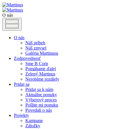
O nás
O nás
Náš príbeh
Náš zmysel
Galéria Martinusu
Zodpovednosť
Sme B Corp
Pomáhame ďalej
Zelený Martinus
Nerobíme rozdiely
Pridaj sa
Pridaj sa k nám
Aktuálne ponuky
Výberový proces
Pošlite mi ponuku
Povedali o nás
Projekty
Kampane
Záložky