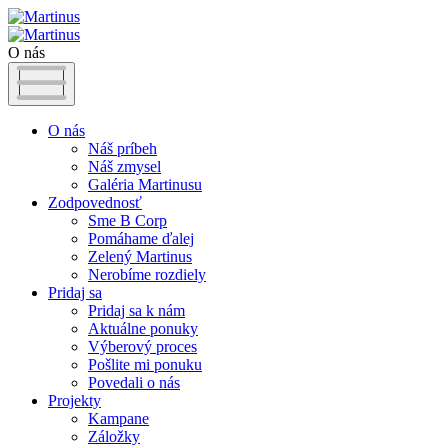
O nás
O nás
Náš príbeh
Náš zmysel
Galéria Martinusu
Zodpovednosť
Sme B Corp
Pomáhame ďalej
Zelený Martinus
Nerobíme rozdiely
Pridaj sa
Pridaj sa k nám
Aktuálne ponuky
Výberový proces
Pošlite mi ponuku
Povedali o nás
Projekty
Kampane
Záložky