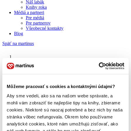
Náš labák
Knihy roka
Médiá a partneri
Pre médiá
Pre partnerov
Všeobecné kontakty
Blog
Späť na martinus
Martinus blog
Senna
Môžeme pracovať s cookies a kontaktnými údajmi?
Aby sme vedeli, ako sa na našom webe správate, a
O nás
Náš príbeh
mohli vám zobraziť tie najlepšie tipy na knihy, zbierame
Náš zmysel
cookies. Niektoré sú naozaj potrebné a bez nich by naša
Galéria Martinusu
stránka vôbec nefungovala. Okrem toho používame
Zodpovednosť
Sme B Corp
analytické cookies, ktoré nám umožňujú zisťovať, ako
Pomáhame ďalej
náš web funguje, a stále ho pre vás zlepšovať.