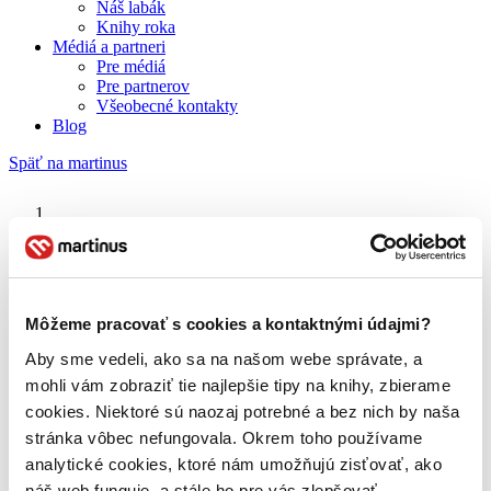
Náš labák
Knihy roka
Médiá a partneri
Pre médiá
Pre partnerov
Všeobecné kontakty
Blog
Späť na martinus
Martinus blog
Škola spoločenského tanca
Môžeme pracovať s cookies a kontaktnými údajmi?
Aby sme vedeli, ako sa na našom webe správate, a
O nás
Náš príbeh
mohli vám zobraziť tie najlepšie tipy na knihy, zbierame
Náš zmysel
cookies. Niektoré sú naozaj potrebné a bez nich by naša
Galéria Martinusu
stránka vôbec nefungovala. Okrem toho používame
Zodpovednosť
Sme B Corp
analytické cookies, ktoré nám umožňujú zisťovať, ako
Pomáhame ďalej
náš web funguje, a stále ho pre vás zlepšovať.