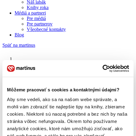
Náš labák
Knihy roka
Médiá a partneri
Pre médiá
Pre partnerov
Všeobecné kontakty
Blog
Späť na martinus
Martinus blog
Školský výlet
Môžeme pracovať s cookies a kontaktnými údajmi?
Aby sme vedeli, ako sa na našom webe správate, a
O nás
Náš príbeh
mohli vám zobraziť tie najlepšie tipy na knihy, zbierame
Náš zmysel
cookies. Niektoré sú naozaj potrebné a bez nich by naša
Galéria Martinusu
stránka vôbec nefungovala. Okrem toho používame
Zodpovednosť
Sme B Corp
analytické cookies, ktoré nám umožňujú zisťovať, ako
Pomáhame ďalej
náš web funguje, a stále ho pre vás zlepšovať.