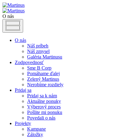
O nás
O nás
Náš príbeh
Náš zmysel
Galéria Martinusu
Zodpovednosť
Sme B Corp
Pomáhame ďalej
Zelený Martinus
Nerobíme rozdiely
Pridaj sa
Pridaj sa k nám
Aktuálne ponuky
Výberový proces
Pošlite mi ponuku
Povedali o nás
Projekty
Kampane
Záložky