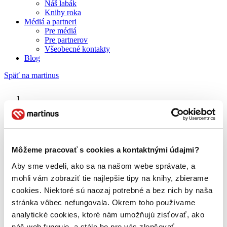
Náš labák
Knihy roka
Médiá a partneri
Pre médiá
Pre partnerov
Všeobecné kontakty
Blog
Späť na martinus
Martinus blog
Slovart
Môžeme pracovať s cookies a kontaktnými údajmi?
Aby sme vedeli, ako sa na našom webe správate, a
O nás
Náš príbeh
mohli vám zobraziť tie najlepšie tipy na knihy, zbierame
Náš zmysel
cookies. Niektoré sú naozaj potrebné a bez nich by naša
Galéria Martinusu
stránka vôbec nefungovala. Okrem toho používame
Zodpovednosť
Sme B Corp
analytické cookies, ktoré nám umožňujú zisťovať, ako
Pomáhame ďalej
náš web funguje, a stále ho pre vás zlepšovať.