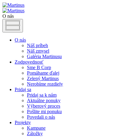
O nás
O nás
Náš príbeh
Náš zmysel
Galéria Martinusu
Zodpovednosť
Sme B Corp
Pomáhame ďalej
Zelený Martinus
Nerobíme rozdiely
Pridaj sa
Pridaj sa k nám
Aktuálne ponuky
Výberový proces
Pošlite mi ponuku
Povedali o nás
Projekty
Kampane
Záložky