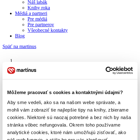
Náš labák
Knihy roka
Médiá a partneri
Pre médiá
Pre partnerov
Všeobecné kontakty
Blog
Späť na martinus
Martinus blog
Slovenský preklad
Môžeme pracovať s cookies a kontaktnými údajmi?
Aby sme vedeli, ako sa na našom webe správate, a
O nás
Náš príbeh
mohli vám zobraziť tie najlepšie tipy na knihy, zbierame
Náš zmysel
cookies. Niektoré sú naozaj potrebné a bez nich by naša
Galéria Martinusu
stránka vôbec nefungovala. Okrem toho používame
Zodpovednosť
Sme B Corp
analytické cookies, ktoré nám umožňujú zisťovať, ako
Pomáhame ďalej
náš web funguje, a stále ho pre vás zlepšovať.