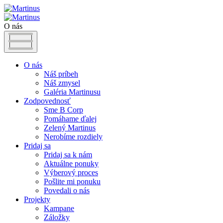
O nás
O nás
Náš príbeh
Náš zmysel
Galéria Martinusu
Zodpovednosť
Sme B Corp
Pomáhame ďalej
Zelený Martinus
Nerobíme rozdiely
Pridaj sa
Pridaj sa k nám
Aktuálne ponuky
Výberový proces
Pošlite mi ponuku
Povedali o nás
Projekty
Kampane
Záložky