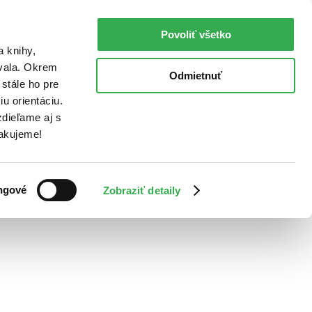
Povoliť všetko
a knihy,
ovala. Okrem
Odmietnuť
stále ho pre
u orientáciu.
dieľame aj s
Ďakujeme!
ngové
Zobraziť detaily