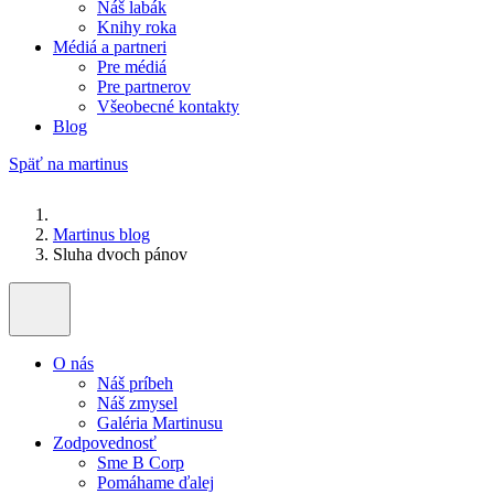
Náš labák
Knihy roka
Médiá a partneri
Pre médiá
Pre partnerov
Všeobecné kontakty
Blog
Späť na martinus
Martinus blog
Sluha dvoch pánov
O nás
Náš príbeh
Náš zmysel
Galéria Martinusu
Zodpovednosť
Sme B Corp
Pomáhame ďalej