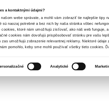
es a kontaktnými údajmi?
našom webe správate, a mohli vám zobraziť tie najlepšie tipy n
é sú naozaj potrebné a bez nich by naša stránka vôbec nefung
 cookies, ktoré nám umožňujú zisťovať, ako náš web funguje, a 
ačné cookies nám dovoľujú prispôsobovať stránku pre vašu lepši
zas umožňujú zobrazenie relevantnej reklamy. Niektoré údaje z
y nám pomohlo, keby sme mohli používať všetky tieto cookies. 
ersonalizačné
Analytické
Marketi