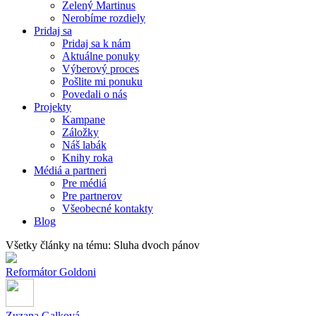
Zelený Martinus
Nerobíme rozdiely
Pridaj sa
Pridaj sa k nám
Aktuálne ponuky
Výberový proces
Pošlite mi ponuku
Povedali o nás
Projekty
Kampane
Záložky
Náš labák
Knihy roka
Médiá a partneri
Pre médiá
Pre partnerov
Všeobecné kontakty
Blog
Všetky články na tému: Sluha dvoch pánov
Reformátor Goldoni
Zuzana Galková