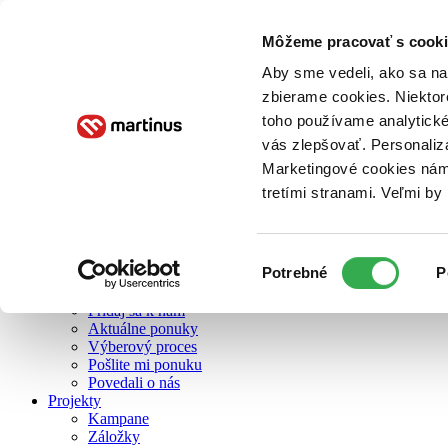
Môžeme pracovať s cooki
O nás
Aby sme vedeli, ako sa na 
zbierame cookies. Niektor
toho používame analytické
O nás
vás zlepšovať. Personaliz
Náš príbeh
Náš zmysel
Marketingové cookies nám 
Galéria Martinusu
tretími stranami. Veľmi b
Zodpovednosť
Sme B Corp
Pomáhame ďalej
Zelený Martinus
Výber
Potrebné
P
Nerobíme rozdiely
súhlasu
Pridaj sa
Pridaj sa k nám
Aktuálne ponuky
Výberový proces
Pošlite mi ponuku
Povedali o nás
Projekty
Kampane
Záložky