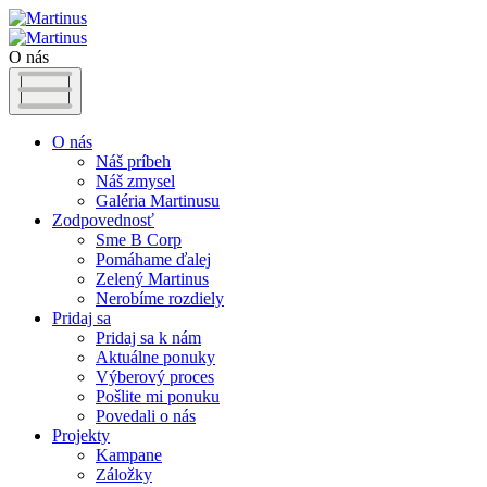
O nás
O nás
Náš príbeh
Náš zmysel
Galéria Martinusu
Zodpovednosť
Sme B Corp
Pomáhame ďalej
Zelený Martinus
Nerobíme rozdiely
Pridaj sa
Pridaj sa k nám
Aktuálne ponuky
Výberový proces
Pošlite mi ponuku
Povedali o nás
Projekty
Kampane
Záložky