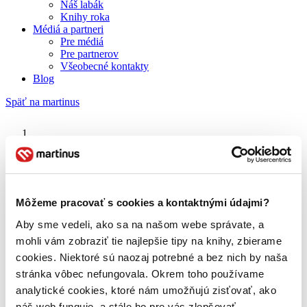
Náš labák
Knihy roka
Médiá a partneri
Pre médiá
Pre partnerov
Všeobecné kontakty
Blog
Späť na martinus
Martinus blog
Smrť a život Charlieho St. Clouda
Môžeme pracovať s cookies a kontaktnými údajmi?
Aby sme vedeli, ako sa na našom webe správate, a
O nás
Náš príbeh
mohli vám zobraziť tie najlepšie tipy na knihy, zbierame
Náš zmysel
cookies. Niektoré sú naozaj potrebné a bez nich by naša
Galéria Martinusu
stránka vôbec nefungovala. Okrem toho používame
Zodpovednosť
Sme B Corp
analytické cookies, ktoré nám umožňujú zisťovať, ako
Pomáhame ďalej
náš web funguje, a stále ho pre vás zlepšovať.