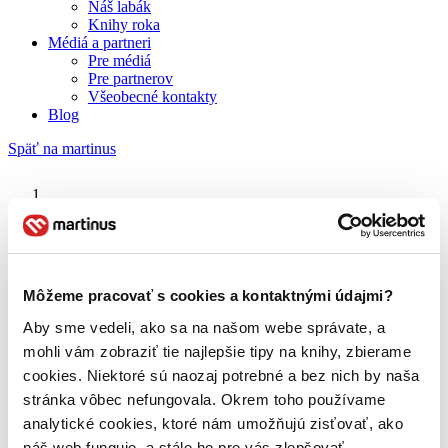
Náš labák
Knihy roka
Médiá a partneri
Pre médiá
Pre partnerov
Všeobecné kontakty
Blog
Späť na martinus
Martinus blog
Späť v hre
Môžeme pracovať s cookies a kontaktnými údajmi?
Aby sme vedeli, ako sa na našom webe správate, a
O nás
Náš príbeh
mohli vám zobraziť tie najlepšie tipy na knihy, zbierame
Náš zmysel
cookies. Niektoré sú naozaj potrebné a bez nich by naša
Galéria Martinusu
stránka vôbec nefungovala. Okrem toho používame
Zodpovednosť
Sme B Corp
analytické cookies, ktoré nám umožňujú zisťovať, ako
Pomáhame ďalej
náš web funguje, a stále ho pre vás zlepšovať.