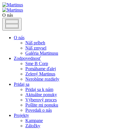
O nás
O nás
Náš príbeh
Náš zmysel
Galéria Martinusu
Zodpovednosť
Sme B Corp
Pomáhame ďalej
Zelený Martinus
Nerobíme rozdiely
Pridaj sa
Pridaj sa k nám
Aktuálne ponuky
Výberový proces
Pošlite mi ponuku
Povedali o nás
Projekty
Kampane
Záložky