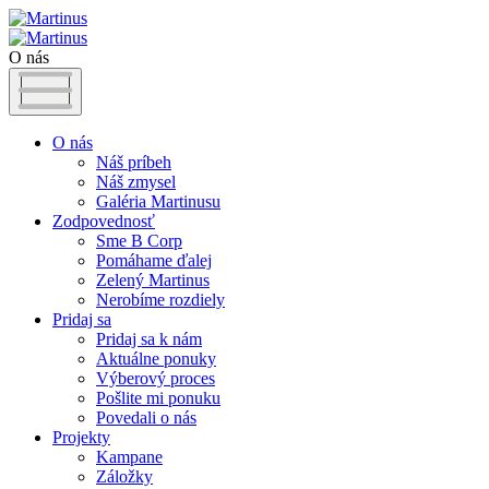
O nás
O nás
Náš príbeh
Náš zmysel
Galéria Martinusu
Zodpovednosť
Sme B Corp
Pomáhame ďalej
Zelený Martinus
Nerobíme rozdiely
Pridaj sa
Pridaj sa k nám
Aktuálne ponuky
Výberový proces
Pošlite mi ponuku
Povedali o nás
Projekty
Kampane
Záložky