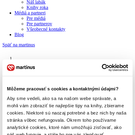
Náš labák
Knihy roka
Médiá a partneri
Pre médiá
Pre partnerov
Všeobecné kontakty
Blog
Späť na martinus
Martinus blog
Spotify
Môžeme pracovať s cookies a kontaktnými údajmi?
Aby sme vedeli, ako sa na našom webe správate, a
O nás
Náš príbeh
mohli vám zobraziť tie najlepšie tipy na knihy, zbierame
Náš zmysel
cookies. Niektoré sú naozaj potrebné a bez nich by naša
Galéria Martinusu
stránka vôbec nefungovala. Okrem toho používame
Zodpovednosť
Sme B Corp
analytické cookies, ktoré nám umožňujú zisťovať, ako
Pomáhame ďalej
náš web funguje, a stále ho pre vás zlepšovať.