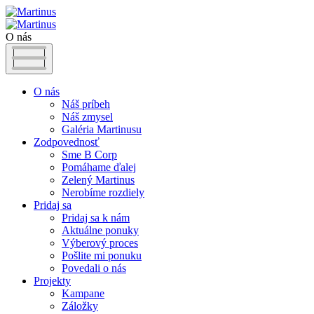
O nás
O nás
Náš príbeh
Náš zmysel
Galéria Martinusu
Zodpovednosť
Sme B Corp
Pomáhame ďalej
Zelený Martinus
Nerobíme rozdiely
Pridaj sa
Pridaj sa k nám
Aktuálne ponuky
Výberový proces
Pošlite mi ponuku
Povedali o nás
Projekty
Kampane
Záložky