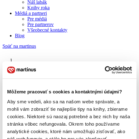
Náš labák
Knihy roka
Médiá a partneri
Pre médiá
Pre partnerov
Všeobecné kontakty
Blog
Späť na martinus
Martinus blog
Strážca divočiny
Môžeme pracovať s cookies a kontaktnými údajmi?
Aby sme vedeli, ako sa na našom webe správate, a
O nás
Náš príbeh
mohli vám zobraziť tie najlepšie tipy na knihy, zbierame
Náš zmysel
cookies. Niektoré sú naozaj potrebné a bez nich by naša
Galéria Martinusu
stránka vôbec nefungovala. Okrem toho používame
Zodpovednosť
Sme B Corp
analytické cookies, ktoré nám umožňujú zisťovať, ako
Pomáhame ďalej
náš web funguje, a stále ho pre vás zlepšovať.