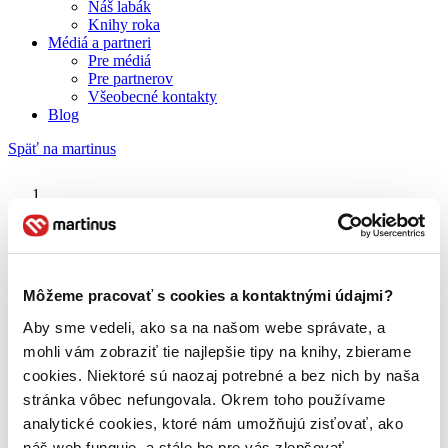
Náš labák
Knihy roka
Médiá a partneri
Pre médiá
Pre partnerov
Všeobecné kontakty
Blog
Späť na martinus
Martinus blog
Svetozár Hurban Vajanský
Môžeme pracovať s cookies a kontaktnými údajmi?
Aby sme vedeli, ako sa na našom webe správate, a
O nás
Náš príbeh
mohli vám zobraziť tie najlepšie tipy na knihy, zbierame
Náš zmysel
cookies. Niektoré sú naozaj potrebné a bez nich by naša
Galéria Martinusu
stránka vôbec nefungovala. Okrem toho používame
Zodpovednosť
Sme B Corp
analytické cookies, ktoré nám umožňujú zisťovať, ako
Pomáhame ďalej
náš web funguje, a stále ho pre vás zlepšovať.