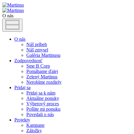
O nás
O nás
Náš príbeh
Náš zmysel
Galéria Martinusu
Zodpovednosť
Sme B Corp
Pomáhame ďalej
Zelený Martinus
Nerobíme rozdiely
Pridaj sa
Pridaj sa k nám
Aktuálne ponuky
Výberový proces
Pošlite mi ponuku
Povedali o nás
Projekty
Kampane
Záložky