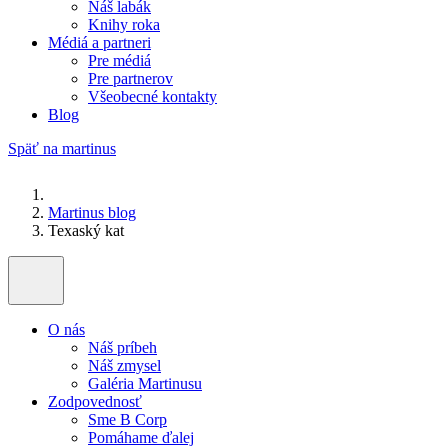
Náš labák
Knihy roka
Médiá a partneri
Pre médiá
Pre partnerov
Všeobecné kontakty
Blog
Späť na martinus
Martinus blog
Texaský kat
O nás
Náš príbeh
Náš zmysel
Galéria Martinusu
Zodpovednosť
Sme B Corp
Pomáhame ďalej