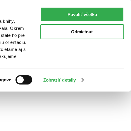
Povoliť všetko
a knihy,
ovala. Okrem
Odmietnuť
stále ho pre
u orientáciu.
dieľame aj s
Ďakujeme!
ngové
Zobraziť detaily