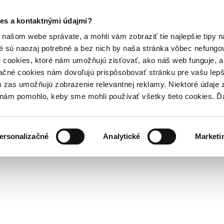
es a kontaktnými údajmi?
našom webe správate, a mohli vám zobraziť tie najlepšie tipy n
é sú naozaj potrebné a bez nich by naša stránka vôbec nefung
 cookies, ktoré nám umožňujú zisťovať, ako náš web funguje, a 
ačné cookies nám dovoľujú prispôsobovať stránku pre vašu lepši
zas umožňujú zobrazenie relevantnej reklamy. Niektoré údaje z
y nám pomohlo, keby sme mohli používať všetky tieto cookies. 
ersonalizačné
Analytické
Marketi