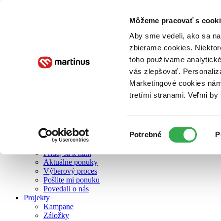
Môžeme pracovať s cooki
O nás
Aby sme vedeli, ako sa na 
zbierame cookies. Niektor
toho používame analytické
O nás
vás zlepšovať. Personaliz
Náš príbeh
Náš zmysel
Marketingové cookies nám 
Galéria Martinusu
tretími stranami. Veľmi b
Zodpovednosť
Sme B Corp
Pomáhame ďalej
Zelený Martinus
Výber
Potrebné
P
Nerobíme rozdiely
súhlasu
Pridaj sa
Pridaj sa k nám
Aktuálne ponuky
Výberový proces
Pošlite mi ponuku
Povedali o nás
Projekty
Kampane
Záložky