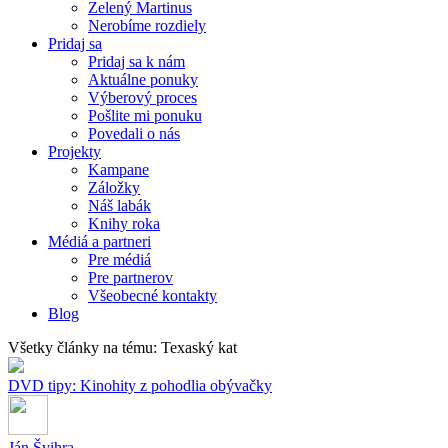
Zelený Martinus
Nerobíme rozdiely
Pridaj sa
Pridaj sa k nám
Aktuálne ponuky
Výberový proces
Pošlite mi ponuku
Povedali o nás
Projekty
Kampane
Záložky
Náš labák
Knihy roka
Médiá a partneri
Pre médiá
Pre partnerov
Všeobecné kontakty
Blog
Všetky články na tému: Texaský kat
DVD tipy: Kinohity z pohodlia obývačky
Ján Švihra