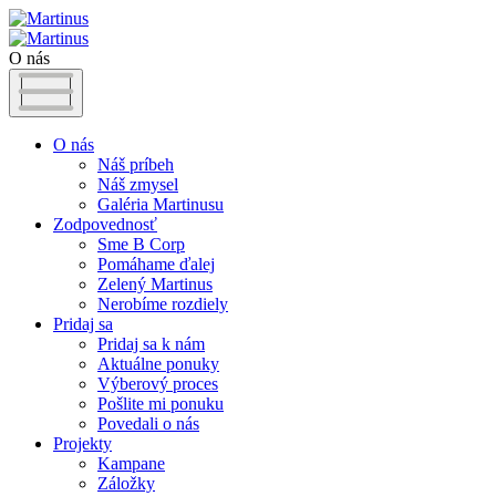
O nás
O nás
Náš príbeh
Náš zmysel
Galéria Martinusu
Zodpovednosť
Sme B Corp
Pomáhame ďalej
Zelený Martinus
Nerobíme rozdiely
Pridaj sa
Pridaj sa k nám
Aktuálne ponuky
Výberový proces
Pošlite mi ponuku
Povedali o nás
Projekty
Kampane
Záložky