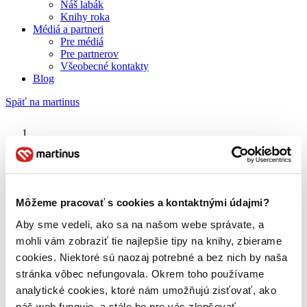
Náš labák
Knihy roka
Médiá a partneri
Pre médiá
Pre partnerov
Všeobecné kontakty
Blog
Späť na martinus
Martinus blog
Tom a Jerry – 1. časť (kolekcia)
Môžeme pracovať s cookies a kontaktnými údajmi?
Aby sme vedeli, ako sa na našom webe správate, a
O nás
Náš príbeh
mohli vám zobraziť tie najlepšie tipy na knihy, zbierame
Náš zmysel
cookies. Niektoré sú naozaj potrebné a bez nich by naša
Galéria Martinusu
stránka vôbec nefungovala. Okrem toho používame
Zodpovednosť
Sme B Corp
analytické cookies, ktoré nám umožňujú zisťovať, ako
Pomáhame ďalej
náš web funguje, a stále ho pre vás zlepšovať.